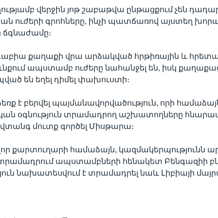
ությամբ վերջին յոթ շաբաթվա ընթացքում չեն դադա
 ուժերի գրոհները, ինչի պատճառով այստեղ խորա
 ճգնաժամը։
ջդաբիա քաղաքի վրա արձակված հրթիռային և հրետ
ւնքում ապստամբ ուժերը նահանջել են, իսկ քաղաք
ված են եղել դիմել փախուստի։
ձեռք է բերվել պայմանավորվածություն, որի համաձայ
ան օգնություն տրամադրող աշխատողները հնարավո
վտանգ մուտք գործել Միսթարա։
որ քարտուղարի համաձայն, կազմակերպությունն ար
է տրամադրում ապստամբների հենակետ Բենգազիի բն
յուն նախատեսվում է տրամադրել նաև Լիբիայի մա