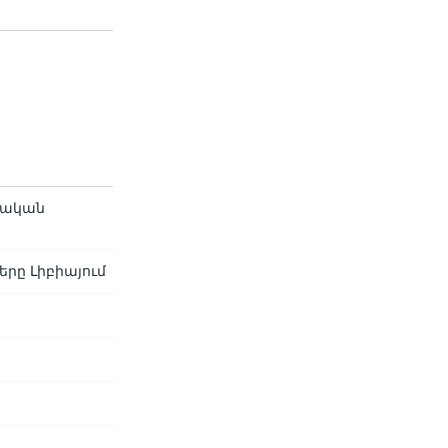
մական
րը Լիբիայում