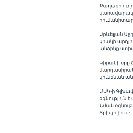
Քաղաքի ուղղ
կառավարական
հումանիտար
Արևելյան Ա
կրակի արդյո
անձինք ստիպ
Կիրակի օրը 
մարդասիրակ
կունենան ան
ՄԱԿ-ի Գլխավ
օգնություն 
Նման օգնութ
Տրիպոլիում։