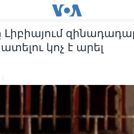
ը Լիբիայում զինադադա
տելու կոչ է արել