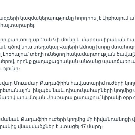
զգերի կազմակերպությունը հորդորել է Լիբիայում
հայտարարել։
վոր քարտուղար Բան Կի-մունը և մարդասիրական հա
 գծով նրա տեղակալ Վալերի Ամոսը խորը մտահոգու
Լիբիայում տեղի ունեցող հակամարտության ծավալն
րով, որոնք քաղաքացիական անձանց պատճառում 
թյունը։
կավար Մուամար Քադաֆիին հավատարիմ ուժերի կող
րետանային, ինչպես նաև դիպուկահարների կողմից
ռով արևմտյան Միսթարա քաղաքում կիրակի օրը զո
մանակ Քադաֆիի ուժերի կողմից մի հիվանդանոցի 
ակից վնասվածքներ է ստացել 47 մարդ։