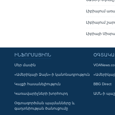
Լիբիայում առ
Լիբիայում շա
Լիբիայի Միսր
ԻՆՖՈՐՄԱՑԻՈՆ
ՕԳՏԱԿԱ
Մեր մասին
VOANews.c
Learning English
«Ամերիկայի Ձայն»-ի կանոնադրություն
«Ամերիկայի
Կայքի հասանելիություն
BBG Direct
ՀԵՏԵՒԵՔ ՄԵԶ
Կառավարիչների խորհուրդ
ԱՄՆ-ի պաշ
Օգտագործման պայմանները և
գաղտնիության ծանուցումը
Լեզուներ