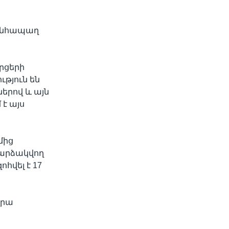
 անհապաղ
րցերի
թյուն են
երով և այն
է այս
մից
 արձակվող
հվել է 17
վրա