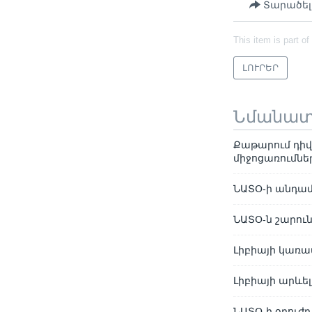
Տարածել
This item is part of
ԼՈՒՐԵՐ
Նմանա
Քաթարում դի
միջոցառումնե
ՆԱՏՕ-ի անդամ
ՆԱՏՕ-ն շարուն
Լիբիայի կառա
Լիբիայի արևե
ՆԱՏՕ-ի օդուժը