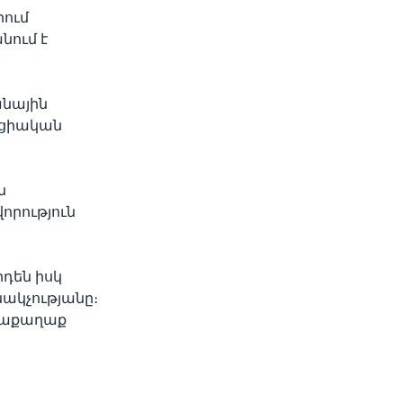
րում
նում է
անային
ացիական
ն
րություն
դեն իսկ
ակչությանը։
յրաքաղաք