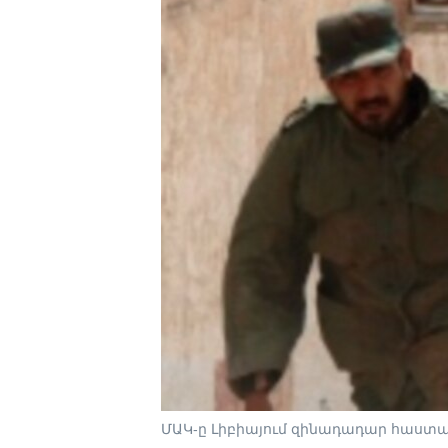
ՄԱԿ-ը Լիբիայում զինադադար հաստատ