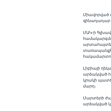
Միավորված ա
զինադադար 
ՄԱԿ-ի Գլխա
համակարգման
արտահայտել 
տառապանքնե
հակամարտու
Լիբիայի ղե
արձակված հ
կրակի պատճա
մարդ։
Մարտերի ժա
արձակված կր