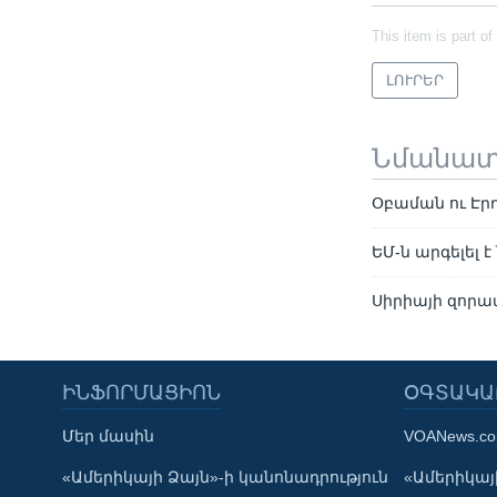
This item is part of
ԼՈՒՐԵՐ
Նմանա
Օբաման ու Էրդ
ԵՄ-ն արգելել 
Սիրիայի զորա
ԻՆՖՈՐՄԱՑԻՈՆ
ՕԳՏԱԿԱ
Մեր մասին
VOANews.c
Learning English
«Ամերիկայի Ձայն»-ի կանոնադրություն
«Ամերիկայի