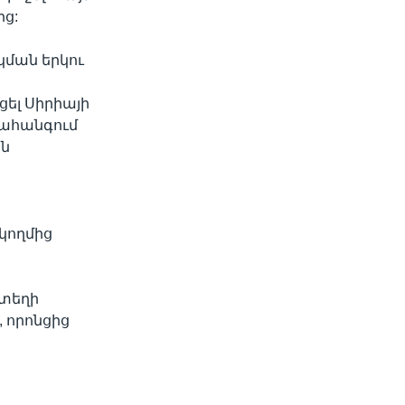
ից:
կման երկու
ցել Սիրիայի
նահանգում
ան
կողմից
 տեղի
, որոնցից