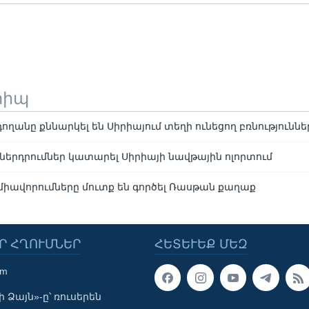
տիպ
ողանը քննարկել են Սիրիայում տեղի ունեցող բռնություննե
է ներդրումներ կատարել Սիրիայի նավթային ոլորտում
միավորումները մուտք են գործել Ռասթան քաղաք
Ր ՀՂՈՒՄՆԵՐ
ՀԵՏԵՒԵՔ ՄԵԶ
om
 Ձայն»-ը՝ ռուսերեն