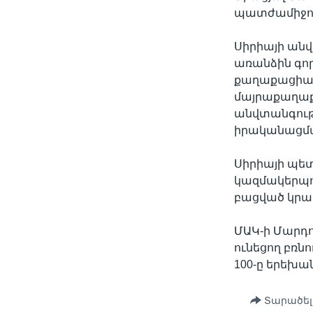
պատժամիջոցն
Սիրիայի անվ
առանձին գոր
քաղաքացիակա
մայրաքաղաք
անվտանգությ
իրականացմ
Սիրիայի պե
կազմակերպու
բացված կրակ
ՄԱԿ-ի Մարդո
ունեցող բռնո
100-ը երեխան
Տարածել