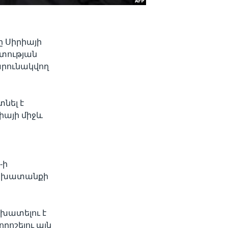
ը Սիրիայի
տության
րունակվող
նել է
իայի միջև
-ի
աշխատանքի
խատելու է
րոշելու այն