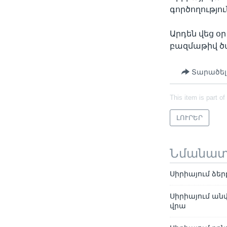
գործողությո
Արդեն վեց օ
բազմաթիվ ծա
Տարածել
This item is part of
ԼՈՒՐԵՐ
Նմանա
Սիրիայում ձե
Սիրիայում ան
վրա