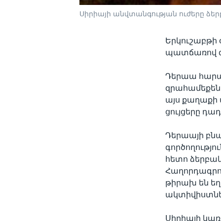
Սիրիայի անվտանգության ուժերը ձերբ
Երկուշաբթի 
պատճառով զո
Դերաա հարա
զրահամեքենա
այս քաղաքի 
ցույցերը դա
Դերաայի բնա
գործողությո
հետո ձերբակ
Հաղորդագրու
թիրախ են ե
ակտիվիստնե
Սիրիայի կա