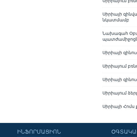
Սիրիայում բռն
Սիրիայի զինվա
նկատմամբ
Նախագահ Օբա
պատժամիջոցնե
Սիրիայի զինու
Սիրիայում բռ
Սիրիայի զինու
Սիրիայում ձե
Սիրիայի Հոմս
ԻՆՖՈՐՄԱՑԻՈՆ
ՕԳՏԱԿԱ