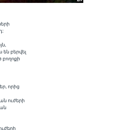
ների
դ:
ն,
 են բերվել
 բողոքի
ր, որից
ան ուժերի
կան
ուժերի