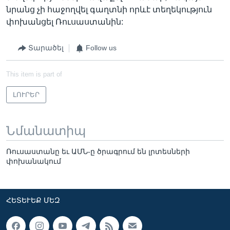
նրանց չի հաջողվել գաղտնի որևէ տեղեկություն
փոխանցել Ռուսաստանին:
Տարածել
Follow us
This item is part of
ԼՈՒՐԵՐ
Նմանատիպ
Ռուսաստանը եւ ԱՄՆ-ը ծրագրում են լրտեսների
փոխանակում
ՀԵՏԵՒԵՔ ՄԵԶ