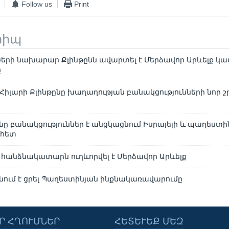
Follow us
Print
տիպ
երի նախարար Քլինթընն ավարտել է Մերձավոր Արևելք կ
ը
Հիլարի Քլինթընը խաղաղության բանակցությունների նոր շ
ընը բանակցություններ է անցկացնում Իսրայելի և պաղեստի
 հետ
 հանձնակատարն ուղևորվել է Մերձավոր Արևելք
ում է ցրել Պաղեստինյան ինքնակառավարումը
Ր ՀՂՈՒՄՆԵՐ
ՀԵՏԵՒԵՔ ՄԵԶ