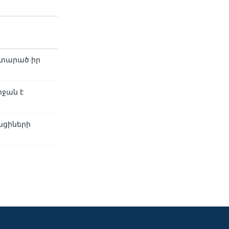
ատարած իր
րջան է
նցիների