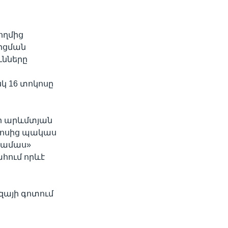
ողմից
րցման
ւնները
սկ 16 տոկոսը
ի արևմտյան
կոսից պակաս
«Համաս»
ահում որևէ
զայի գոտում