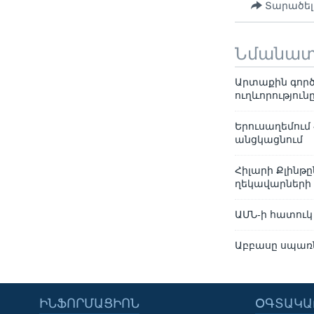
Տարածել
Նմանա
Արտաքին գործ
ուղևորություն
Երուսաղեմում 
անցկացնում
Հիլարի Քլինթ
ղեկավարների
ԱՄՆ-ի հատուկ
Աբբասը սպառն
ԻՆՖՈՐՄԱՑԻՈՆ
ՕԳՏԱԿԱ