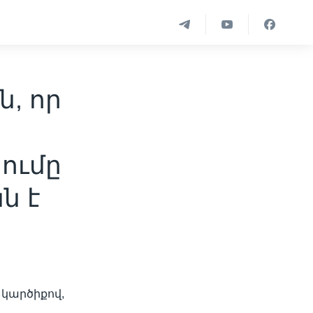
, որ
ումը
ն է
 կարծիքով,