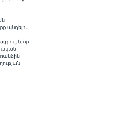
ան
րը պնդելու
գրով, և որ
եսական
առանձին
ղության