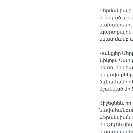
Գերմանիայի 
ունեցած ելու
նախատեսում 
պարտքային ճ
նկատմամբ ա
Կանցլեր Մեր
Նիկոլա Սարկ
հետո, որի հ
ղեկավարներ
ճգնաժամի դե
մշակված մի 
Հիշեցնեն, ո
նավահանգստա
«Ֆրանսիան ո
որոշել են մ
նպատակով»: