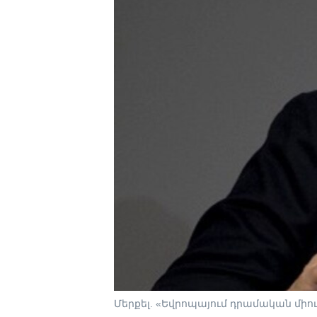
Մերքել. «Եվրոպայում դրամական միու