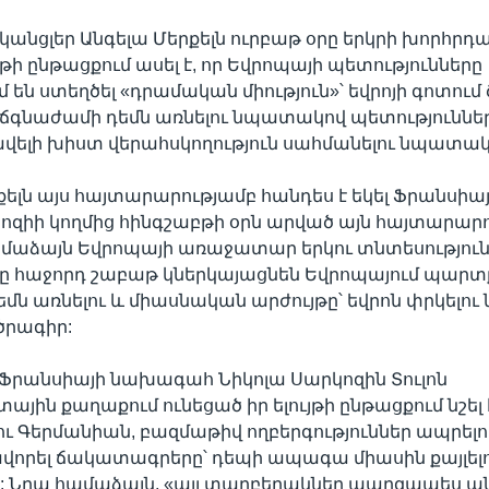
կանցլեր Անգելա Մերքելն ուրբաթ օրը երկրի խորհրդ
յթի ընթացքում ասել է, որ Եվրոպայի պետությունները
են ստեղծել «դրամական միություն»՝ եվրոյի գոտու
գնաժամի դեմն առնելու նպատակով պետությունների
վելի խիստ վերահսկողություն սահմանելու նպատակ
քելն այս հայտարարությամբ հանդես է եկել Ֆրանսի
ոզիի կողմից հինգշաբթի օրն արված այն հայտարարո
ամաձայն Եվրոպայի առաջատար երկու տնտեսությու
ը հաջորդ շաբաթ կներկայացնեն Եվրոպայում պարտ
մն առնելու և միասնական արժույթը՝ եվրոն փրկելո
ծրագիր:
ր Ֆրանսիայի նախագահ Նիկոլա Սարկոզին Տուլոն
յին քաղաքում ունեցած իր ելույթի ընթացքում նշել է
ւ Գերմանիան, բազմաթիվ ողբերգություններ ապրելո
իավորել ճակատագրերը՝ դեպի ապագա միասին քայլել
 Նրա համաձայն, «այլ տարբերակներ պարզապես ան