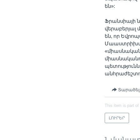
են»:
Ֆրանսիայի 
վերաբերյալ մ
են, որ Եվրո
Մաաստրիխտի
«միասնական 
միասնականու
պետությունն
անհրաժեշտո
Տարածել
This item is part of
ԼՈՒՐԵՐ
Նմանա