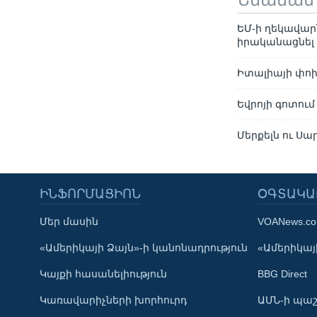
ԵՄ-ի ղեկավար
իրականացնել
Իտալիայի փոխ
Եվրոյի գոտու
Մերքելն ու Սա
ԻՆՖՈՐՄԱՑԻՈՆ
ՕԳՏԱԿԱ
Մեր մասին
VOANews.c
Learning English
«Ամերիկայի Ձայն»-ի կանոնադրություն
«Ամերիկայի
Կայքի հասանելիություն
BBG Direct
ՀԵՏԵՒԵՔ ՄԵԶ
Կառավարիչների խորհուրդ
ԱՄՆ-ի պաշ