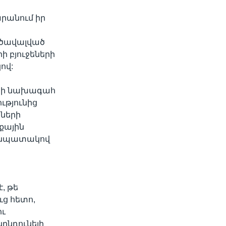
արանում իր
մ ծավալված
 բյուջեների
ով:
այի նախագահ
ւթյունից
նների
քային
ւ նպատակով
, թե
ւց հետո,
ու
ընդունելի