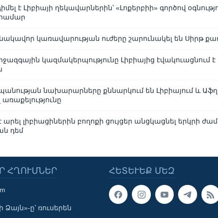
մել է Լիբիայի ղեկավարներին՝ «Լոքերբիի» գործով օգնությ
 համար
նակավոր կառավարության ուժերը շարունակել են Սիրթ քա
իջազգային կազմակերպությունը Լիբիայից էվակուացնում է
ն
անության նախարարները քննարկում են Լիբիայում և Աֆ
առաքելությունը
է արել լիբիացիներին բողոքի ցույցեր անցկացնել երկրի ժ
ան դեմ
Ր ՀՂՈՒՄՆԵՐ
ՀԵՏԵՒԵՔ ՄԵԶ
om
 Ձայն»-ը՝ ռուսերեն