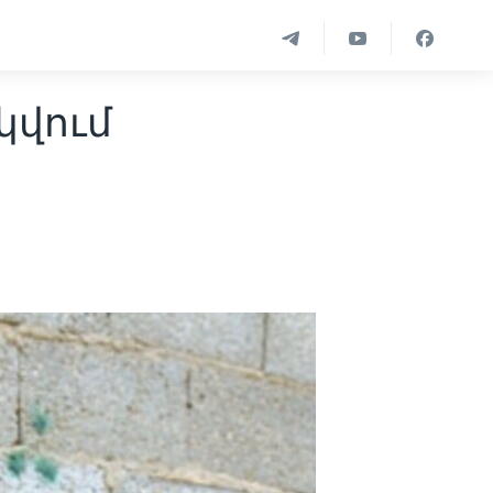
կվում