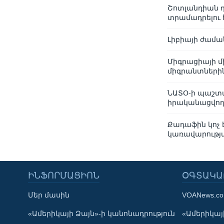
Շոտլանդիան դի
տրամադրելու
Լիբիայի ժամա
Միգրացիայի մ
միգրանտների
ՆԱՏՕ-ի պաշտպ
իրականացվող 
Քադաֆին կոչ 
կառավարությ
ԻՆՖՈՐՄԱՑԻՈՆ
ՕԳՏԱԿԱ
Մեր մասին
VOANews.c
Learning English
«Ամերիկայի Ձայն»-ի կանոնադրություն
«Ամերիկայի