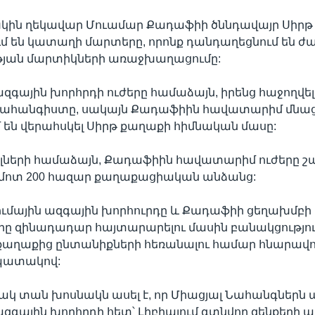
խկին ղեկավար Մուամար Քադաֆիի ծննդավայր Սիրթ
ւմ են կատաղի մարտերը, որոնք դանդաղեցնում են 
յան մարտիկների առաջխաղացումը:
ազգային խորհրդի ուժերը համաձայն, իրենց հաջողվել
ահանգիստը, սակայն Քադաֆիին հավատարիմ մնացո
 են վերահսկել Սիրթ քաղաքի հիմնական մասը:
ալների համաձայն, Քադաֆիին հավատարիմ ուժերը շ
 մոտ 200 հազար քաղաքացիական անձանց:
ումային ազգային խորհուրդը և Քադաֆիի ցեղախմբ
րը զինադադար հայտարարելու մասին բանակցությու
 քաղաքից ընտանիքների հեռանալու համար հնարավո
նպատակով:
կ տան խոսնակն ասել է, որ Միացյալ Նահանգներն
ազգային խորհրդի հետ՝ Լիբիայում գտնվող զենքերի