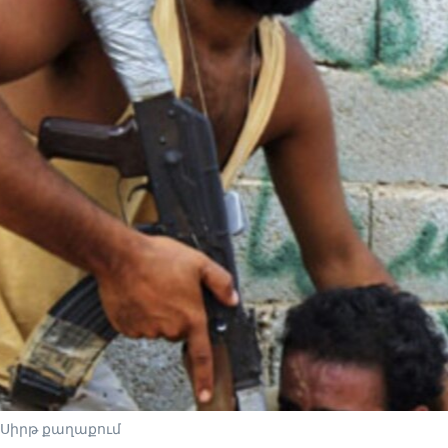
 Սիրթ քաղաքում