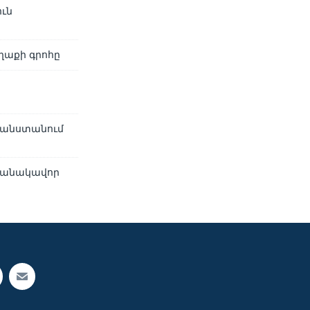
ուն
ղաքի գրոհը
ղանստանում
ամանակավոր