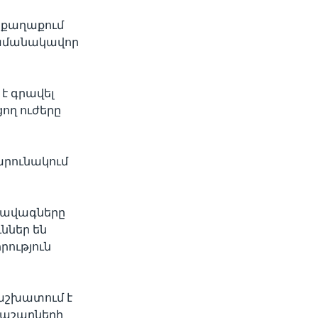
 քաղաքում
ժամանակավոր
 է գրավել
ղ ուժերը
արունակում
ի ավագները
ններ են
րություն
 աշխատում է
 պաշարների