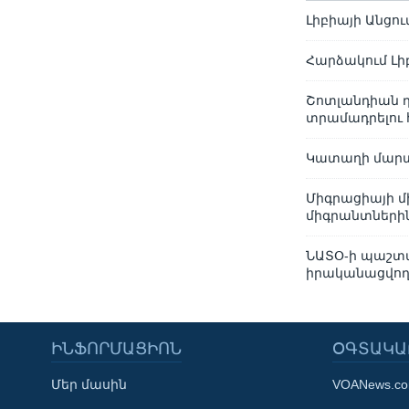
Լիբիայի Անցո
Հարձակում Լիբ
Շոտլանդիան դի
տրամադրելու
Կատաղի մարտե
Միգրացիայի մ
միգրանտների
ՆԱՏՕ-ի պաշտպ
իրականացվող 
ԻՆՖՈՐՄԱՑԻՈՆ
ՕԳՏԱԿԱ
Մեր մասին
VOANews.c