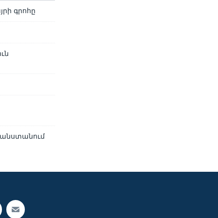
յրի գրոհը
ուն
ղանստանում