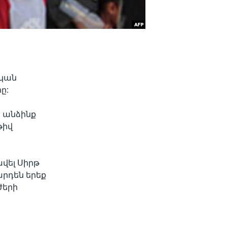
ական
ը:
 անձինք
թիվ
վել Սիրթ
արդեն երեք
ժերի