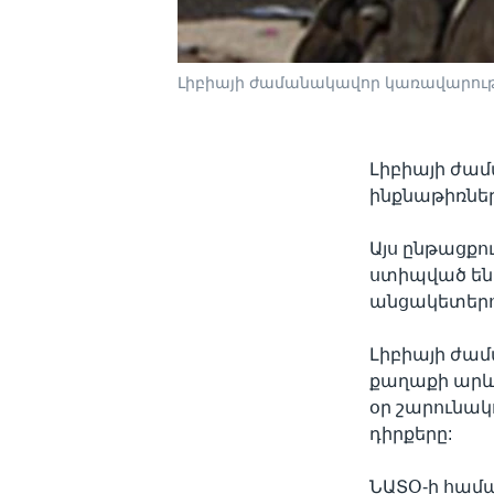
Լիբիայի ժամանակավոր կառավարությ
Լիբիայի ժա
ինքնաթիռներ
Այս ընթացք
ստիպված են
անցակետերո
Լիբիայի ժամ
քաղաքի արևե
օր շարունակ
դիրքերը:
ՆԱՏՕ-ի համա