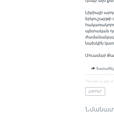
դեպի այս քա
Լիբիայի ար
երկուշաբթի
հակառակորդ
պետական դա
ժամանակավո
նախկին կառ
Մուամար Քադ
Տարածել
This item is part of
ԼՈՒՐԵՐ
Նմանա