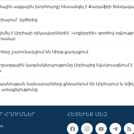
ւմային ազգային խորհուրդը հետաձգել է Քադաֆիի ծննդավա
իայում` Ալժիրից
մել է Լիբիայի ղեկավարներին՝ «Լոքերբիի» գործով օգնությ
 համար
րը շարունակվում են Սիրթ քաղաքում
իջազգային կազմակերպությունը Լիբիայից էվակուացնում է
ն
անության նախարարները քննարկում են Լիբիայում և Աֆ
առաքելությունը
Ր ՀՂՈՒՄՆԵՐ
ՀԵՏԵՒԵՔ ՄԵԶ
om