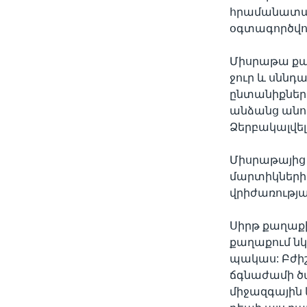
հրամանատար
օգտագործվող
Միսրաթա քա
ջուր և սննդ
ընտանիքներ
անձանց անո
Ձերբակալվել 
Միսրաթայից
մարտիկների
վրիժառությա
Սիրթ քաղաք
քաղաքում նկ
պակաս: Բժի
ճգնաժամի ծա
միջազգային 