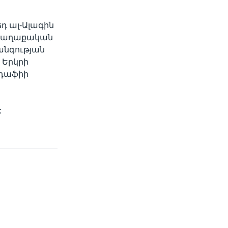
 ալ-Ալագին
ց քաղաքական
նգության
 Երկրի
ադաֆիի
: