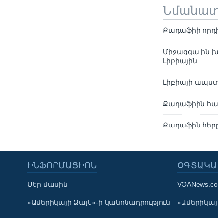
Նմանա
Քադաֆիի որդի
Միջազգային խ
Լիբիային
Լիբիայի ապստ
Քադաֆիին հավ
Քադաֆին հերքե
ԻՆՖՈՐՄԱՑԻՈՆ
ՕԳՏԱԿԱ
Մեր մասին
VOANews.c
Learning English
«Ամերիկայի Ձայն»-ի կանոնադրություն
«Ամերիկայի