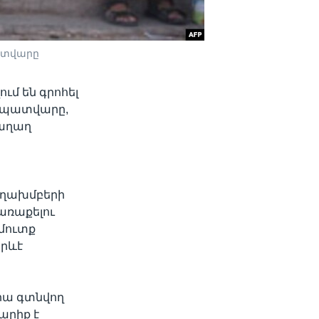
ատվարը
մ են գրոհել
 պատվարը,
խաղաղ
եղախմբերի
առաքելու
մուտք
որևէ
վրա գտնվող
արիք է