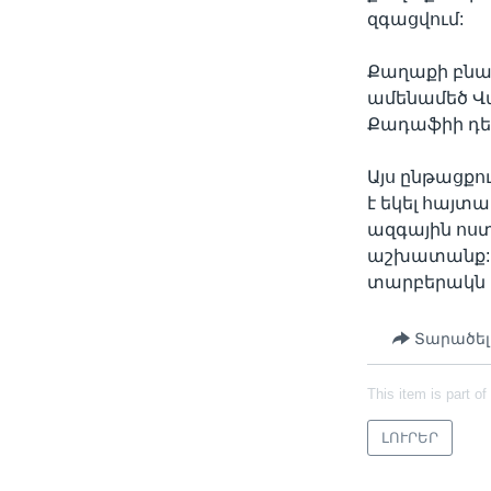
զգացվում:
Քաղաքի բնակ
ամենամեծ Վա
Քադաֆիի դե
Այս ընթացքո
է եկել հայտ
ազգային ոստ
աշխատանք: Ե
տարբերակն 
Տարածել
This item is part of
ԼՈՒՐԵՐ