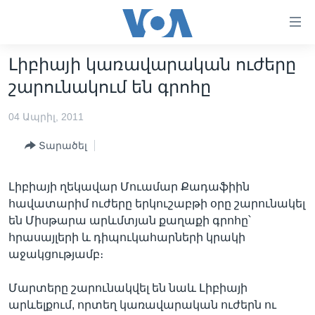
Մատչելի
հղումներ
անցնել
Լիբիայի կառավարական ուժերը
հիմնական
ԳԼԽԱՎՈՐ ԷՋ
շարունակում են գրոհը
բովանդակությանը
ԼՈՒՐԵՐ
անցնել
04 Ապրիլ, 2011
հիմնական
ՍՓՅՈՒՌՔ
բովանդակությանը
Տարածել
ՏԵՍԱՆՅՈՒԹԵՐ
հիմնական
բովանդակություն
ՖԻԼՄԵՐ
Լիբիայի ղեկավար Մուամար Քադաֆիին
ՄԵՐ ՄԱՍԻՆ
ՖԻԼՄԵՐ
հավատարիմ ուժերը երկուշաբթի օրը շարունակել
են Միսթարա արևմտյան քաղաքի գրոհը՝
ՈՒԿՐԱԻՆԱԿԱՆ ՊԱՏԵՐԱԶՄ
IN ENGLISH
ՄԵՐ ՄԱՍԻՆ
հրասայլերի և դիպուկահարների կրակի
«ԱՄԵՐԻԿԱՅԻ ՁԱՅՆ»-Ի ԿԱՆՈՆԱԴՐՈՒԹՅՈՒՆ
աջակցությամբ։
Learning English
ԿԱՊ ՄԵԶ ՀԵՏ
Մարտերը շարունակվել են նաև Լիբիայի
ՀԵՏԵՒԵՔ ՄԵԶ
արևելքում, որտեղ կառավարական ուժերն ու