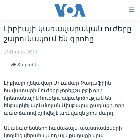
Մատչելի
հղումներ
անցնել
Լիբիայի կառավարական ուժերը
հիմնական
ԳԼԽԱՎՈՐ ԷՋ
շարունակում են գրոհը
բովանդակությանը
ԼՈՒՐԵՐ
անցնել
16 Մարտ, 2011
հիմնական
ՍՓՅՈՒՌՔ
բովանդակությանը
Տարածել
ՏԵՍԱՆՅՈՒԹԵՐ
հիմնական
բովանդակություն
ՖԻԼՄԵՐ
Լիբիայի ղեկավար Մուամար Քադաֆիին
ՄԵՐ ՄԱՍԻՆ
ՖԻԼՄԵՐ
հավատարիմ ուժերը չորեքշաբթի օրը
հրետանային հուժկու ռմբակոծության են
ՈՒԿՐԱԻՆԱԿԱՆ ՊԱՏԵՐԱԶՄ
IN ENGLISH
ՄԵՐ ՄԱՍԻՆ
ենթարկել արևմտյան Միսթարա քաղաքը, որի
«ԱՄԵՐԻԿԱՅԻ ՁԱՅՆ»-Ի ԿԱՆՈՆԱԴՐՈՒԹՅՈՒՆ
պատճառով զոհվել է առնվազն չորս մարդ:
Learning English
ԿԱՊ ՄԵԶ ՀԵՏ
Ականատեսների համաձայն, ապստամբների
ՀԵՏԵՒԵՔ ՄԵԶ
կողմից վերահսկվող այս քաղաքի վրա