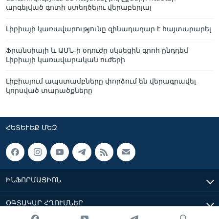
արգելված գոտի ստեղծելու վերաբերյալ
Լիբիայի կառավարությունը զինադադար է հայտարարել
Ֆրանսիայի և ԱՄՆ-ի օդուժը սկսեցին գրոհ ընդդեմ
Լիբիայի կառավարական ուժերի
Լիբիայում ապստամբները փորձում են վերագրավել
կորսված տարածքները
ՀԵՏԵՒԵՔ ՄԵԶ
ԻՆՖՈՐՄԱՑԻՈՆ
ՕԳՏԱԿԱՐ ՀՂՈՒՄՆԵՐ