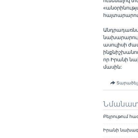
ունենալով տ
«անօրինությ
հայտարարութ
Անդրադառնա
նախարարութ
ասուլիսի ժա
ինքնիշխանու
որ Իրանի նա
մասին:
Տարածել
Նմանա
Բեյրութում հ
Իրանի նախագա