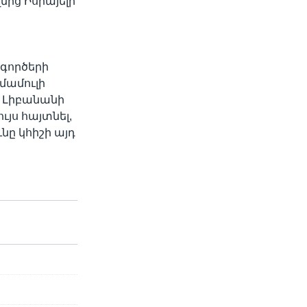
մից Իսրայելի
գործերի
մամուլի
ց Լիբանանի
ւյս հայտնել,
ը կհիշի այդ