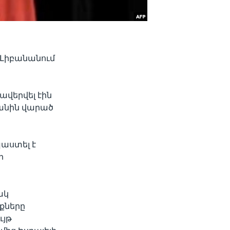
 Լիբանանում
ավերվել էին
կանին վարած
աստել է
ի
ակ
քները
ւյթ