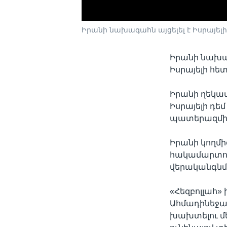
Իրանի նախագահն այցելել է Իսրայե
Իրանի նախա
Իսրայելի հե
Իրանի ղեկավ
Իսրայելի դե
պատերազմի
Իրանի կողմ
հակամարտու
վերականգնմ
«Հեզբոլլահ»
Ահմադինեջադ
խախտելու մե