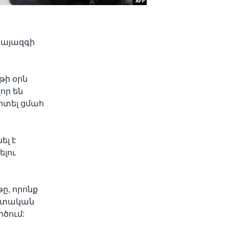
հայազգի
թի օրն
որ են
րտել ցմահ
ել է
լու
ը, որոնք
պետական
ծում: