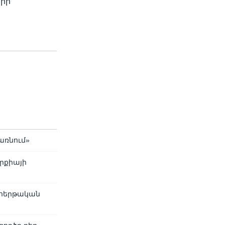
 իր
առնում»
րքիայի
 հերթական