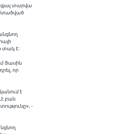
նցյալ տարվա
ամտածված
 անցնող
իայի
 տակ է:
ւմ Յասին
րել, որ
կանում է
ևէ բան
ւթյունը», -
անցնող