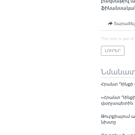
բազմաթիվ ան
ֆինանսական 
Տարածել
This item is part of
ԼՈՒՐԵՐ
Նմանա
Հրանտ Դինքի 
«Հրանտ Դինքի
վարչապետին
Թուրքիայում
նիստը