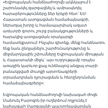
«Եվրոպական հանձնաժողովն ակնկալում է
շարունակել զարգացնել և ամրապնդել
հարաբերությունները ձեր երկրի հետ` ԵՄ-
Հայաստան ասոցացման համաձայնագրի,
ներառյալ խորը և համապարփակ ազատ
առևտրի գոտու շուրջ բանակցությունների և
հարակից ասոցացման օրակարգի
համատեքստում: Ինչպես գիտեք, մենք հանձնառու
ենք նաև ընդլայնելու շարժունակությունը և
միջմարդկային շփումները Եվրոպական միության
և Հայաստանի միջև` այս ուղղությամբ որպես
առաջին կարևոր քայլ ունենալով անցյալ տարի
բանակցված մուտքի արտոնագրերի
տրամադրման դյուրացման և հետընդունման
համաձայնագրերը»:
Եվրոպական հանձնաժողովի նախագահ Ժոզե
Մանուել Բարոզոն իր ուղերձում ողջունել է
նախագահ Սարգսյանի պաշտոնավարման