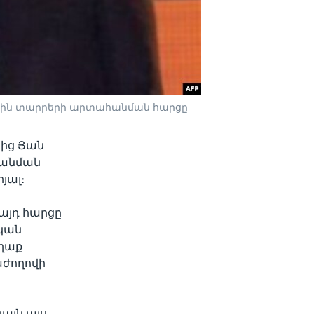
ային տարրերի արտահանման հարցը
ից Յան
հանման
յալ։
այդ հարցը
կան
աղաք
աժողովի
այն այս