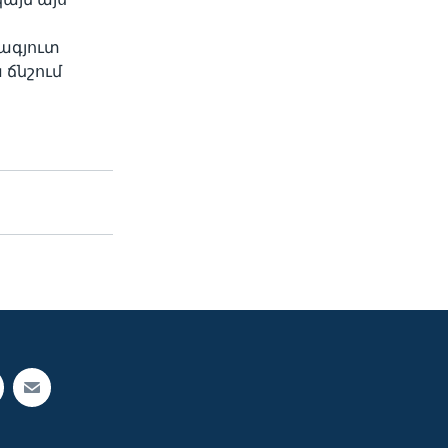
ագյուտ
 ճնշում