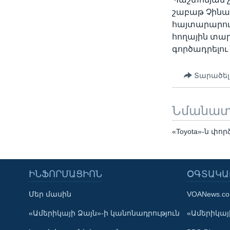
շաբաթ Չինա
հայտարարութ
հողային տար
գործադրելո
Տարածել
Նմանա
«Toyota»-ն փ
ԻՆՖՈՐՄԱՑԻՈՆ
ՕԳՏԱԿԱ
Մեր մասին
VOANews.c
Learning English
«Ամերիկայի Ձայն»-ի կանոնադրություն
«Ամերիկայի