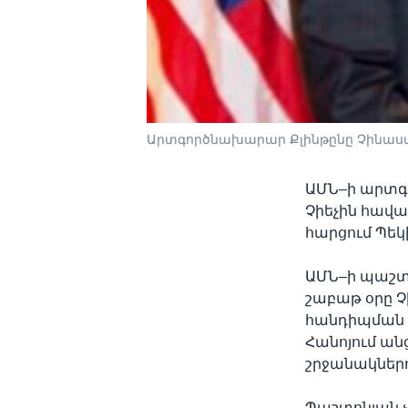
Արտգործնախարար Քլինթընը Չինաստ
ԱՄՆ–ի արտգ
Չիեչին հավ
հարցում Պեկ
ԱՄՆ–ի պաշտո
շաբաթ օրը 
հանդիպման ը
Հանոյում ան
շրջանակներո
Պաշտոնյան չ