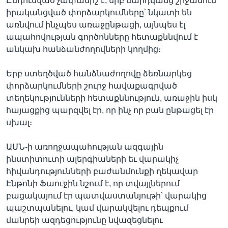
Ընդունված չափանիշ է, երբ մարդկանց շրջանում
իրականցված փորձարկումները՝ նկատի են
առնվում ինչպես առաջընթացի, այնպես էլ
ապահովության գործոնները հետաքննվում է
անկախ հանձանժողովների կողմից։
Երբ ստեղծված հանձնաժողովը ձեռնարկեց
փորձարկումների շուրջ հավաքագրված
տեղեկությունների հետաքննություն, առաջին իսկ
հայացքից պարզվել էր, որ ինչ որ բան ընթացել էր
սխալ։
ԱՄՆ-ի առողջապահության ազգային
ինստիտուտի ալերգիաների եւ վարակիչ
հիվանդությունների բաժանմունքի ղեկավար
Էնթոնի Ֆաուջին նշում է, որ տվայլներում
բացակայում էր պատվաստանյութի՝ վարակից
պաշտպանելու, կամ վարակվելու դեպքում
մանրեի ազդեցությունը նվազեցնելու