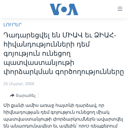
Մատչելի
հղումներ
անցնել
ԼՈՒՐԵՐ
հիմնական
ԳԼԽԱՎՈՐ ԷՋ
Դադարեցվել են ՄԻԱՎ եւ ՁԻԱՀ-
բովանդակությանը
ԼՈՒՐԵՐ
անցնել
հիվանդությունների դեմ
հիմնական
ՍՓՅՈՒՌՔ
գոյություն ունեցող
բովանդակությանը
ՏԵՍԱՆՅՈՒԹԵՐ
պատվաստանյութի
հիմնական
բովանդակություն
փորձարկման գործողությունները
ՖԻԼՄԵՐ
ՄԵՐ ՄԱՍԻՆ
ՖԻԼՄԵՐ
25 Մարտ, 2008
ՈՒԿՐԱԻՆԱԿԱՆ ՊԱՏԵՐԱԶՄ
IN ENGLISH
ՄԵՐ ՄԱՍԻՆ
Տարածել
«ԱՄԵՐԻԿԱՅԻ ՁԱՅՆ»-Ի ԿԱՆՈՆԱԴՐՈՒԹՅՈՒՆ
Մի քանի ամիս առաջ հայտնի դարձավ, որ
Learning English
հիվնադության դեմ գոյություն ունեցող միակ
ԿԱՊ ՄԵԶ ՀԵՏ
պատվաստանյութի փորձարկումներն ավարտվել
ՀԵՏԵՒԵՔ ՄԵԶ
են անարդյունավետ եւ ավելին՝ որոշ դեպքերում