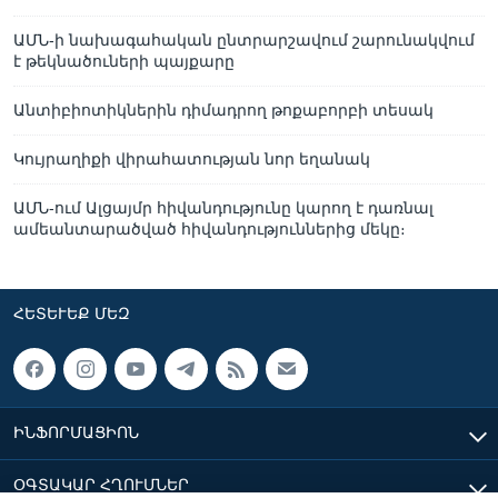
ԱՄՆ-ի նախագահական ընտրարշավում շարունակվում
է թեկնածուների պայքարը
Անտիբիոտիկներին դիմադրող թոքաբորբի տեսակ
Կույրաղիքի վիրահատության նոր եղանակ
ԱՄՆ-ում Ալցայմր հիվանդությունը կարող է դառնալ
ամեանտարածված հիվանդություններից մեկը։
ՀԵՏԵՒԵՔ ՄԵԶ
ԻՆՖՈՐՄԱՑԻՈՆ
ՕԳՏԱԿԱՐ ՀՂՈՒՄՆԵՐ