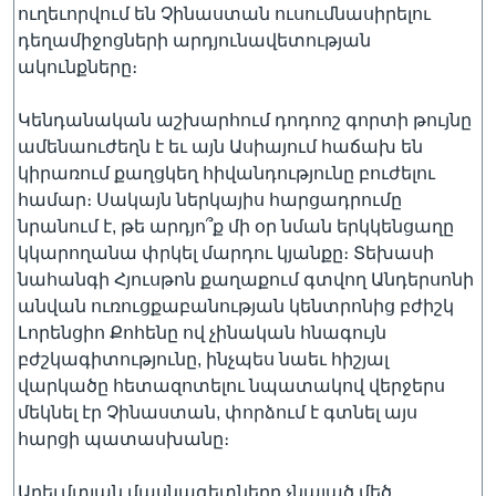
ուղեւորվում են Չինաստան ուսումնասիրելու
դեղամիջոցների արդյունավետության
ակունքները։
Լեզուներ
Կենդանական աշխարհում դոդոոշ գորտի թույնը
ամենաուժեղն է եւ այն Ասիայում հաճախ են
կիրառում քաղցկեղ հիվանդությունը բուժելու
համար։ Սակայն ներկայիս հարցադրումը
նրանում է, թե արդյո՞ք մի օր նման երկկենցաղը
կկարողանա փրկել մարդու կյանքը։ Տեխասի
նահանգի Հյուսթոն քաղաքում գտվող Անդերսոնի
անվան ուռուցքաբանության կենտրոնից բժիշկ
Լորենցիո Քոհենը ով չինական հնագույն
բժշկագիտությունը, ինչպես նաեւ հիշյալ
վարկածը հետազոտելու նպատակով վերջերս
մեկնել էր Չինաստան, փորձում է գտնել այս
հարցի պատասխանը։
Արեւմտյան մասնագետները չնայած մեծ