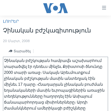
Մատչելի
հղումներ
անցնել
ԼՈՒՐԵՐ
հիմնական
ԳԼԽԱՎՈՐ ԷՋ
Չինական բժշկագիտություն
բովանդակությանը
ԼՈՒՐԵՐ
անցնել
20 Մարտ, 2008
հիմնական
ՍՓՅՈՒՌՔ
բովանդակությանը
Տարածել
ՏԵՍԱՆՅՈՒԹԵՐ
հիմնական
բովանդակություն
Չինական բժշկության համբավն աշախարհում
ՖԻԼՄԵՐ
տարածվել էր դեռեւս մինչեւ Քրիստոսի ծնունդը
ՄԵՐ ՄԱՍԻՆ
ՖԻԼՄԵՐ
2000 տարի առաջ։ Սակայն Արեւմուտքում
չինական բժշկության մասին անտեղյակ էին
ՈՒԿՐԱԻՆԱԿԱՆ ՊԱՏԵՐԱԶՄ
IN ENGLISH
ՄԵՐ ՄԱՍԻՆ
միչնեւ 17 դարը։ Հնադարյան չինական բուժման
«ԱՄԵՐԻԿԱՅԻ ՁԱՅՆ»-Ի ԿԱՆՈՆԱԴՐՈՒԹՅՈՒՆ
եղանակաների մասին եւրոպացիներին առաջին
Learning English
տեղեկությունները հաղորդել էին Ասիայում
ԿԱՊ ՄԵԶ ՀԵՏ
ճանապարհորդաց միսիոներները։ Արդի
ՀԵՏԵՒԵՔ ՄԵԶ
ժամանկներում ամերիկացի բժիշկները