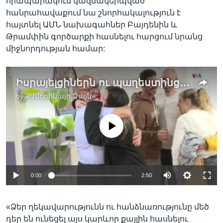
հրապարակում կազմակերպված
հանրահավաքում նա շնորհակալություն է
հայտնել ԱՄՆ նախագահներ Բայդենին և
Թրամփին գործարքի հասնելու հարցում նրանց
միջնորդության համար:
Իսրայելցիներն ու պաղեստինցիները ողջունում են վեցշաբաթյա հրադադարի սկիզբը
by
«Ամերիկայի Ձայն»
No media source currently available
Auto
0:00
2:50
240p
«Ձեր ղեկավարությունն ու հանձնառությունը մեծ
360p
դեր են ունեցել այս կարևոր քայլին հասնելու