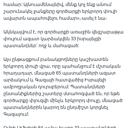
Auto
240p
360p
480p
480p
համար: Այնուամենայնիվ, մենք կոչ ենք անում
շարունակել ջանքերը գործարքի երկրորդ փուլի
720p
720p
1080p
ավարտն ապահովելու համար»,-ասել է նա։
1080p
Ակնկալվում է, որ գործարքի առաջին վեցշաբաթյա
փուլում ազատ կարձակվեն 33 իսրայելցի
պատանդներ՝ ողջ և մահացած:
Այս ընթացքում բանակցողները կաշխատեն
երկրորդ փուլի վրա, որը պահանջում է մշտական
հրադադար, մնացած 65 պատանդների ազատ
արձակում և Գազայի հատվածից Իսրայելի
ամբողջական դուրսբերում: Պատանդների
ընտանիքներից շատերը մտահոգված են, որ եթե
գործարքը փլուզվի մինչև երկրորդ փուլը, մնացած
պատանդներին կարող են ընդմիշտ կորցնել
Գազայում:
Օմրի Լիֆշիցի 84-ամյա հայրը 33 պատանդների