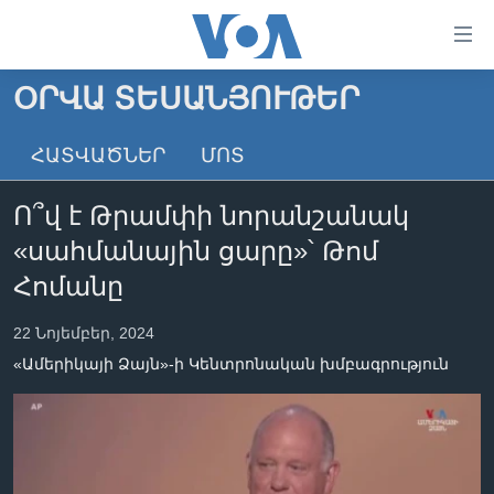
Մատչելի
հղումներ
անցնել
ՕՐՎԱ ՏԵՍԱՆՅՈՒԹԵՐ
հիմնական
ԳԼԽԱՎՈՐ ԷՋ
բովանդակությանը
ՀԱՏՎԱԾՆԵՐ
ՄՈՏ
ԼՈՒՐԵՐ
անցնել
հիմնական
ՍՓՅՈՒՌՔ
Ո՞վ է Թրամփի նորանշանակ
բովանդակությանը
ՏԵՍԱՆՅՈՒԹԵՐ
հիմնական
«սահմանային ցարը»՝ Թոմ
բովանդակություն
ՖԻԼՄԵՐ
Հոմանը
ՄԵՐ ՄԱՍԻՆ
ՖԻԼՄԵՐ
22 Նոյեմբեր, 2024
ՈՒԿՐԱԻՆԱԿԱՆ ՊԱՏԵՐԱԶՄ
IN ENGLISH
ՄԵՐ ՄԱՍԻՆ
«Ամերիկայի Ձայն»-ի Կենտրոնական խմբագրություն
«ԱՄԵՐԻԿԱՅԻ ՁԱՅՆ»-Ի ԿԱՆՈՆԱԴՐՈՒԹՅՈՒՆ
Learning English
ԿԱՊ ՄԵԶ ՀԵՏ
ՀԵՏԵՒԵՔ ՄԵԶ