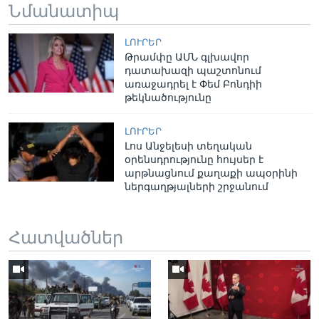
Նմանատիպ
ԼՈՒՐԵՐ
Թրամփը ԱՄՆ գլխավոր
դատախազի պաշտոնում
առաջադրել է Փեմ Բոնդիի
թեկնածությունը
ԼՈՒՐԵՐ
Լոս Անջելեսի տեղական
օրենսդրությունը հույսեր է
արթնացնում քաղաքի ապօրինի
ներգաղթյալների շրջանում
Հատվածներ