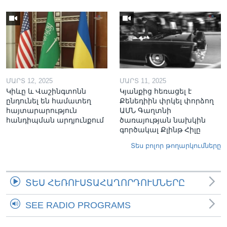
ՄԱՐՏ 12, 2025
ՄԱՐՏ 11, 2025
Կիևը և Վաշինգտոնն
Կյանքից հեռացել է
ընդունել են համատեղ
Քենեդիին փրկել փորձող
հայտարարություն
ԱՄՆ Գաղտնի
հանդիպման արդյունքում
ծառայության նախկին
գործակալ Քլինթ Հիլը
Տես բոլոր թողարկումները
ՏԵՍ ՀԵՌՈՒՍՏԱՀԱՂՈՐԴՈՒՄՆԵՐԸ
SEE RADIO PROGRAMS