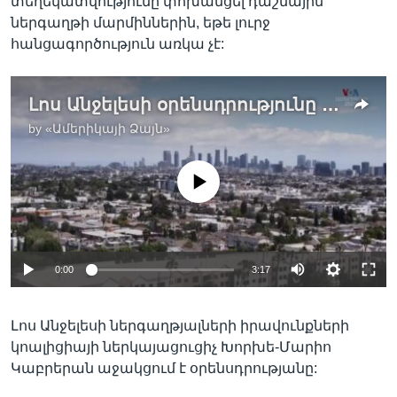
տեղեկատվությունը փոխանցել դաշնային
ներգաղթի մարմիններին, եթե լուրջ
հանցագործություն առկա չէ:
Լոս Անջելեսի օրենսդրությունը հույսեր է արթնացնում քաղաքի ապօրինի ներգաղթյալների շրջանում
by
«Ամերիկայի Ձայն»
No media source currently available
0:00
3:17
Լոս Անջելեսի ներգաղթյալների իրավունքների
կոալիցիայի ներկայացուցիչ Խորխե-Մարիո
Կաբրերան աջակցում է օրենսդրությանը: