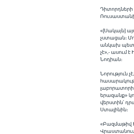
Դիտորդների 
Ռուսաստանի
«[Սակայն] 
չստացան։ Մ
անկախ պետու
չէ»,- ասում
Նոդիան։
Նորություն չ
հասարակությ
լաբորատորիա
երազանք» կո
վերստին՝ դր
Ստալինին։
«Բազմաթիվ հ
Վրաստանում 