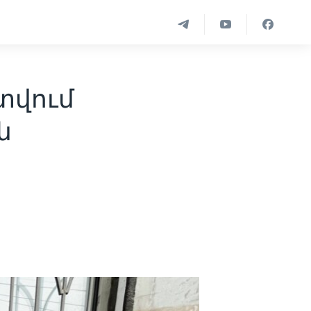
վում
ն