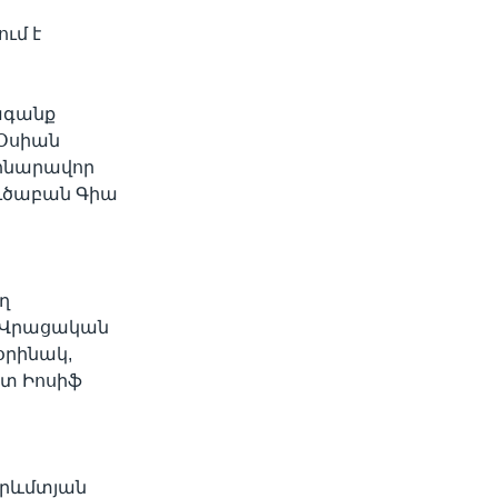
ւմ է
width
px
ագանք
 Օսիան
 հնարավոր
ուծաբան Գիա
ղ
 «Վրացական
օրինակ,
ետ Իոսիֆ
արևմտյան