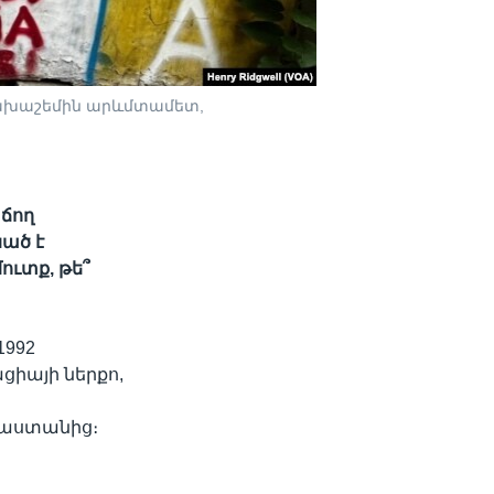
 նախաշեմին արևմտամետ,
աճող
ած է
ուտք, թե՞
992
իայի ներքո,
րաստանից։