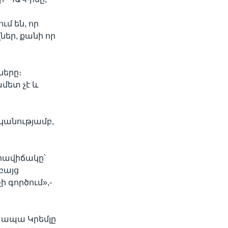
մ են, որ
եր, քանի որ
ները։
մետ չէ և
կանությամբ,
րավիճակը՝
բայց
 գործում»,-
 ապա Կրեմլը