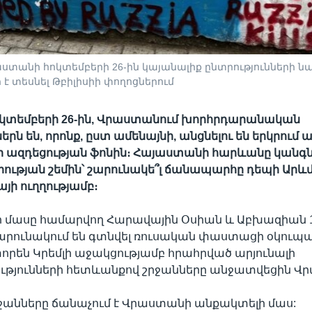
րաստանի հոկտեմբերի 26-ին կայանալիք ընտրությունների
 տեսնել Թբիլիսիի փողոցներում
ոկտեմբերի 26-ին, Վրաստանում խորհրդարանական
երն են, որոնք, ըստ ամենայնի, անցնելու են երկրում 
 ազդեցության ֆոնին։ Հայաստանի հարևանը կանգն
ության շեմին՝ շարունակե՞լ ճանապարհը դեպի Արևմ
այի ուղղությամբ։
մասը համարվող Հարավային Օսիան և Աբխազիան 1
րունակում են գտնվել ռուսական փաստացի օկուպաց
որեն Կրեմլի աջակցությամբ հրահրված արյունալի
թյունների հետևանքով շրջանները անջատվեցին Վ
րջանները ճանաչում է Վրաստանի անքակտելի մաս: