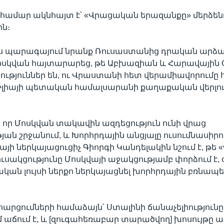
համար ակնհայտ է՝ «Վրացական երազանքը» մերձենո
ն։
այս պարագայում նրանք Ռուսաստանից դրական արձ
ոսկվան հայտարարեց, թե Աբխազիան և Հարավային
թյուններ են, ու Վրաստանի հետ վերամիավորումը
 է Իլիայի պետական համալսարանի քաղաքական վերլ
է, որ Մոսկվան տակավին ազդեցություն ունի վրաց
ան շրջանում, և Խորհրդային անցյալը ուսումնասիրո
յի ներկայացուցիչ Գիորգի Կանդելակին նշում է, թե
ւսակցությունը Մոսկվայի աջակցությամբ փորձում է, 
ական լույսի ներքո ներկայացնել խորհրդային բռնապ
արցումների համաձայն՝ Ստալինի ճանաչելիությունը
աճում է, և [զուգահեռաբար տարածվող] խոսույթը 