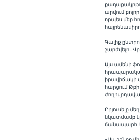
քաղաքակրթու
արվում բոլո
որպես մեր հ
հայրենասիրո
Գալիք ընտրու
շարժվելու Վ
Այս ամենի ֆ
հրապարակայ
իրավիճակի վ
հարցում Թբիլ
ժողովրդավա
Բրյուսելը մ
նկատմամբ կ
ճանապարհ հա
«Այս շենքը 