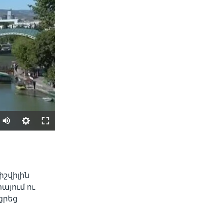
SHARE
։
շվիլին
այում ու
ցրեց