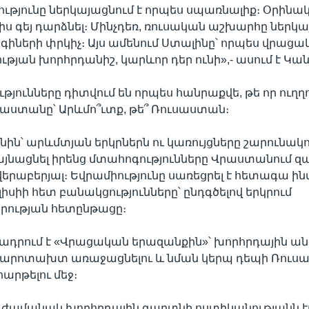
թյունը ներկայացնում է որպես սպառնալիք։ Օրինակ,
րիս գեյ դարձնել։ Մինչդեռ, ռուսական աշխարհը ներկա
ոգիների փրկիչ։ Այս ամենում Ստալինը՝ որպես վրաց
ւթյան խորհրդանիշ, կարևոր դեր ունի»,- ասում է Կա
թյունները դիտվում են որպես հանրաքվե, թե որ ուղղ
րաստանը՝ Արևմո՞ւտք, թե՞ Ռուսաստան։
ոնին՝ արևմտյան երկրներն ու կառույցները շարունակո
նացնել իրենց մտահոգությունները Վրաստանում զ
երաբերյալ։ Եվրամիությունը սառեցրել է հետագա ի
իսիի հետ բանակցությունները՝ ընդգծելով երկրում
րության հետընթացը։
եղադրում է «Վրացական երազանքին»՝ խորհրդային ան
արոտախտ առաջացնելու և նման կերպ դեպի Ռուս
րթելու մեջ։
մի ժամանակ խորհրդային գաղտնի ոստիկանությանն էր