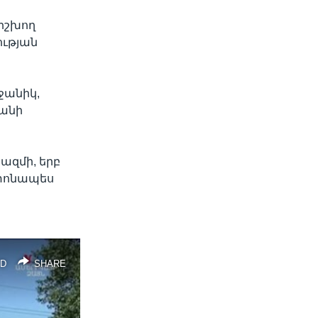
իշխող
ության
ջանիկ,
տանի
ազմի, երբ
շտոնապես
D
SHARE