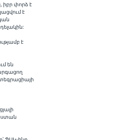
 իբր փորձ է
յացվում է
ական
նդելակին:
ությամբ է
ւմ են
արգացող
նտեգրացիայի
ցյալի
աստան
՝ ՊԱԿ-ինը,