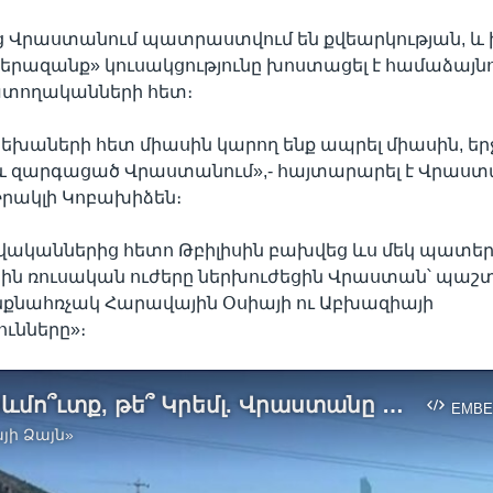
ց Վրաստանում պատրաստվում են քվեարկության, և 
րազանք» կուսակցությունը խոստացել է համաձայն
ատողականների հետ։
երեխաների հետ միասին կարող ենք ապրել միասին, եր
և զարգացած Վրաստանում»,- հայտարարել է Վրաս
րակլի Կոբախիձեն։
վականներից հետո Թբիլիսին բախվեց ևս մեկ պատեր
նին ռուսական ուժերը ներխուժեցին Վրաստան՝ պա
նքնահռչակ Հարավային Օսիայի ու Աբխազիայի
ւնները»։
Դեպի Արևմո՞ւտք, թե՞ Կրեմլ. Վրաստանը ընտրության շեմին
EMBE
յի Ձայն»