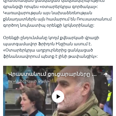
վրաստանյան ցանկացած կազմակերպություն
գրանցվի որպես «օտարերկրյա գործակալ»:
Կառավարության այս նախաձեռնության
քննադատներն այն համարում են Ռուսաստանում
գործող նույնատիպ օրենքի կրկնօրինակը:
Օրենքի ընդունմանը կողմ քվեարկած վրացի
պատգամավոր Ֆրիդոն Ինջիան ասում է․
«Օտարերկրյա աղբյուրներից ցանկացած
ֆինանսավորում պետք է լինի թափանցիկ»:
Վրաստանում ցուցարարները խոստանում են մնալ փողոցներում՝ մինչև կառավարության հրաժարականը
by
«Ամերիկայի Ձայն»
No media source currently available