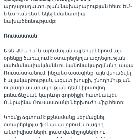
արդարադատության նախարարության հետ: ԵՄ-
ն ևս հանդես է եկել նմանատիպ
նախաձեռնությամբ:
Ռուսաստան
Եթե ԱՄՆ-ում և արևմտյան այլ երկրներում այս
օրենքը ծառայում է օտարերկրյա ազդեցության
սահմանափակմանն ու կանոնակարգմանը, ապա
Ռուսաստանում, ինչպես ասացինք, այն վերածվել
է այլակարծության, ազատ խոսքի, ընդդիմության
ու քաղհասարակության դեմ կիրառվող
բռնաճնշման կարևոր գործիքի, հատկապես
Ուկրաինա Ռուսաստանի ներխուժումից հետո:
Կրեմլը ձգտում է թշնամանք սերմացնել
օտարերկրյա ֆինասավորում ստացող
ակտիվիստների, լրատվամիջոցների ու