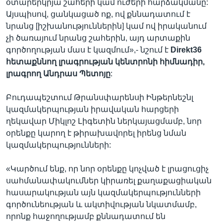
օտարերկրյա շահերի կամ ուժերի հարձակմանը:
Այսպիսով, ցանկացած ոք, ով քննադատում է
նրանց [իշխանություններին] կամ ով իրականում
չի ծառայում նրանց շահերին, այդ արտաքին
գործողության մաս է կազմում»,- նշում է
Direkt36
հետաքննող
լրագրության
կենտրոնի
հիմնադիր
,
լրագրող
Անդրաս
Պետոյը
:
Բուդապեշտում Թրանսփարենսի Ինթերնեշնլ
կազմակերպության իրավական հարցերի
ղեկավար Միկլոշ Լիգետին ներկայացմամբ, նոր
օրենքը կարող է թիրախավորել իրենց նման
կազմակերպությունների:
«Կարծում ենք, որ նոր օրենքը կոչված է լրացուցիչ
սահմանափակումներ կիրառել քաղաքացիական
հասարակության այն կազմակերպությունների
գործունեության և ակտիվության նկատմամբ,
որոնք հաջողությամբ քննադատում են