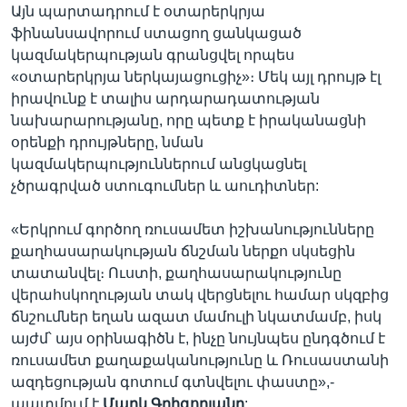
Այն պարտադրում է օտարերկրյա
ֆինանսավորում ստացող ցանկացած
կազմակերպության գրանցվել որպես
«օտարերկրյա ներկայացուցիչ»։ Մեկ այլ դրույթ էլ
իրավունք է տալիս արդարադատության
նախարարությանը, որը պետք է իրականացնի
օրենքի դրույթները, նման
կազմակերպություններում անցկացնել
չծրագրված ստուգումներ և աուդիտներ:
«Երկրում գործող ռուսամետ իշխանությունները
քաղհասարակության ճնշման ներքո սկսեցին
տատանվել։ Ուստի, քաղհասարակությունը
վերահսկողության տակ վերցնելու համար սկզբից
ճնշումներ եղան ազատ մամուլի նկատմամբ, իսկ
այժմ՝ այս օրինագիծն է, ինչը նույնպես ընդգծում է
ռուսամետ քաղաքականությունը և Ռուսաստանի
ազդեցության գոտում գտնվելու փաստը»,-
պատմում է
Մարկ
Գրիգորյանը
: