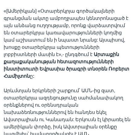
«[Ամերիկյան] «Օտարերկրյա գործակալների
գրանցման ակտը ամբողջապես կենտրոնացած է
այն անձանց ուղղությամբ, որոնք վարձատրվում
են օտարերկրյա կառավարությունների կողմից
կամ աշխատում են ի նպաստ նրանց: Այսպիսով,
խոսքը օտարերկրյա պետությունների
լոբբիստների մասին է»,- ընդգծում է
Արտաքին
քաղաքականության հետազոտությունների
ինստիտուտի Եվրասիա ծրագրի տնօրեն
Ռոբերտ
Համիլտոն
ը
:
Արևմտյան երկրների շարքում՝ ԱՄՆ-ից զատ,
օտարերկրյա ազդեցությունը սահմանափակող
օրենքներով ու օրենսդրական
նախաձեռնություններով են հանդես եկել
Ավստրալիան ու Կանադան: Երկուսն էլ կիրառել են
ամերիկյան փորձը, իսկ Ավստրալիան օրենքը
կազմելիս՝ համագործակցել է ԱՄՆ