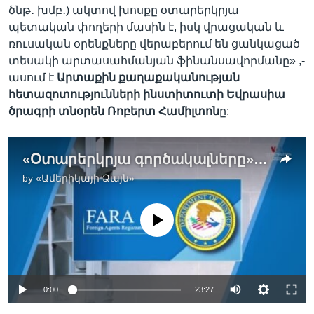
ծնթ․ խմբ․) ակտով խոսքը օտարերկրյա
պետական փողերի մասին է, իսկ վրացական և
ռուսական օրենքները վերաբերում են ցանկացած
տեսակի արտասահմանյան ֆինանսավորմանը» ,-
ասում է
Արտաքին քաղաքականության
հետազոտությունների ինստիտուտի Եվրասիա
ծրագրի տնօրեն
Ռոբերտ
Համիլտոն
ը:
«Օտարերկրյա գործակալները»` տարբեր երկրներում. ՏԵՂորոշում
by
«Ամերիկայի Ձայն»
No media source currently available
0:00
23:27