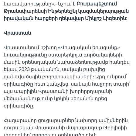
կառավարությանը»,- նշում է
Բուդապեշտում
Թրանսփարենսի
Ինթերնեշնլ
կազմակերպության
իրավական
հարցերի
ղեկավար Միկլոշ
Լիգետին
:
Վրաստան
Վրաստանում իշխող «Վրացական երազանք»
կուսակցությունը օտարերկրյա գործակալների
մասին օրենսդական նախաձեռնությամբ հանդես
եկավ 2023 թվականին, սակայն բախվեց
զանգվածային բողոքի ակցիաների։ Արդյունքում`
օրինագիծը հետ կանչվեց, սակայն հաջորդ տարի՝
այս ապրիլին Վրաստանի խորհրրդարանի
մեծամասնությունը կրկին սեղանին դրեց
օրինագիծը:
Հազարավոր ցուցարարներ նախորդ ամիսներին
դուրս եկան Վրաստանի մայրաքաղաք Թբիլիսիի
փողոցներ՝ բողոքելու օրենագծի դեմ: