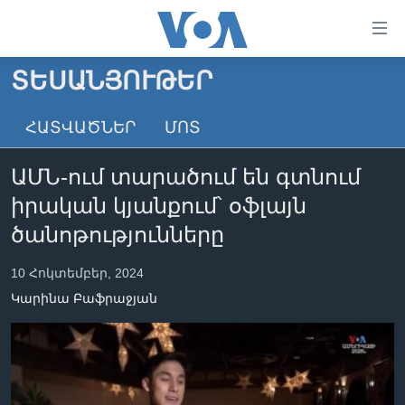
Մատչելի
հղումներ
անցնել
ՏԵՍԱՆՅՈՒԹԵՐ
հիմնական
ԳԼԽԱՎՈՐ ԷՋ
բովանդակությանը
ՀԱՏՎԱԾՆԵՐ
ՄՈՏ
ԼՈՒՐԵՐ
անցնել
հիմնական
ՍՓՅՈՒՌՔ
ԱՄՆ-ում տարածում են գտնում
բովանդակությանը
ՏԵՍԱՆՅՈՒԹԵՐ
հիմնական
իրական կյանքում՝ օֆլայն
բովանդակություն
ՖԻԼՄԵՐ
ծանոթությունները
ՄԵՐ ՄԱՍԻՆ
ՖԻԼՄԵՐ
10 Հոկտեմբեր, 2024
ՈՒԿՐԱԻՆԱԿԱՆ ՊԱՏԵՐԱԶՄ
IN ENGLISH
ՄԵՐ ՄԱՍԻՆ
Կարինա Բաֆրաջյան
«ԱՄԵՐԻԿԱՅԻ ՁԱՅՆ»-Ի ԿԱՆՈՆԱԴՐՈՒԹՅՈՒՆ
Learning English
ԿԱՊ ՄԵԶ ՀԵՏ
ՀԵՏԵՒԵՔ ՄԵԶ