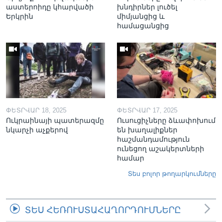
աստերոիդը կհարվածի
խնդիրներ լուծել
Երկրին
միմյանցից և
համացանցից
ՓԵՏՐՎԱՐ 18, 2025
ՓԵՏՐՎԱՐ 17, 2025
Ուկրաինայի պատերազմը
Ուսուցիչները ձևափոխում
նկարչի աչքերով
են խաղալիքներ
հաշմանդամություն
ունեցող աշակերտների
համար
Տես բոլոր թողարկումները
ՏԵՍ ՀԵՌՈՒՍՏԱՀԱՂՈՐԴՈՒՄՆԵՐԸ