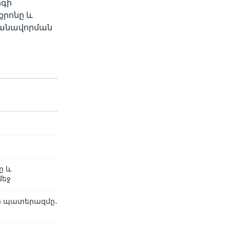
րգի
քրոնը և
ալանավորման
ը և
մեջ
յի պատերազմը․