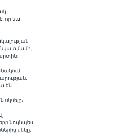
տակ
է, որ նա
բակալության
յի նկատմամբ,
մարտին։
անակում
արության,
կա են
:
 սկսելը։
վ
րը նույնպես
ներից մեկը,