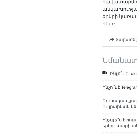
հավատարմու
անկախության
երկրի կառավ
հետ։
Տարածել
Նմանա
Ինչո՞ւ է Te
Ինչո՞ւ է Tele
Ռուսական քարո
Ուկրաինան ներ
Ինչպե՞ս է ռո
երկու տարի ա