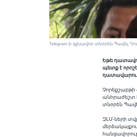
Telegram-ի գլխավոր տնօրեն Պավել Դո
Եթե ​​դատավ
պետք է որոշ
դատավարութ
Չորեքշաբթի 
անհրաժեշտ է
տնօրեն Պավե
ԶԼՄ-ների տվ
մերձակայքու
հանցավորութ