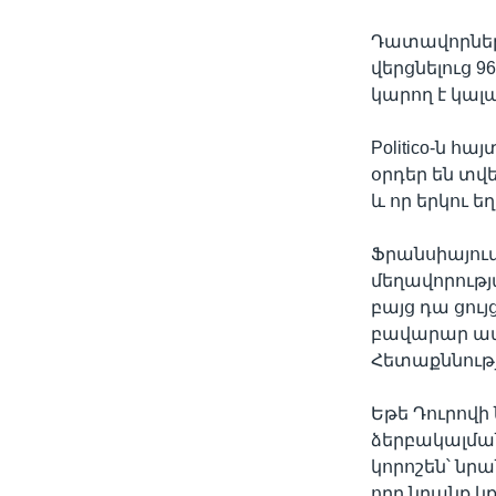
Դատավորների
վերցնելուց 9
կարող է կալա
Politico-ն հ
օրդեր են տվե
և որ երկու 
Ֆրանսիայու
մեղավորությ
բայց դա ցույ
բավարար ապա
Հետաքննությ
Եթե Դուրովի
ձերբակալման
կորոշեն՝ նր
որը նրանք կք