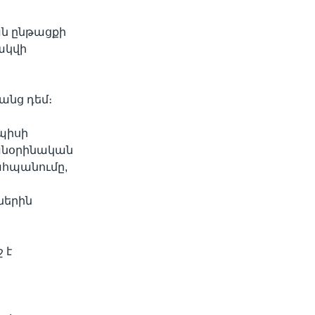
ան ընթացքի
ակվի
անց դեմ։
նպիսի
 անօրինական
ահպանումը,
ներին
 է