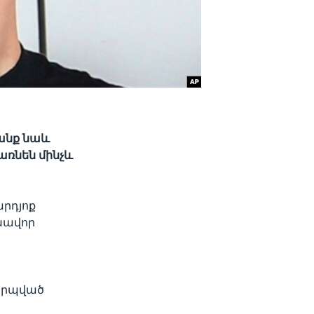
րանք նաև
առնեն մինչև
արդյոք
լխավոր
կերպված
: