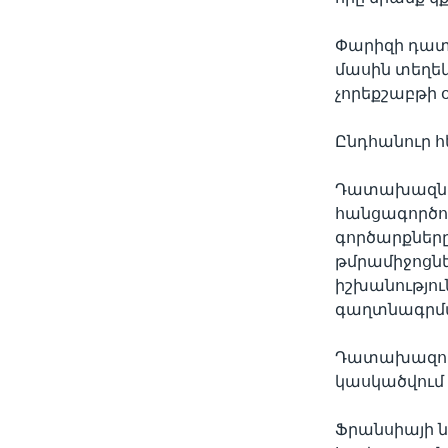
Փարիզի դատա
մասին տեղե
չորեքշաբթի օ
Ընդհանուր հ
Դատախազներն
հանցագործու
գործարքներ
թմրամիջոցնե
իշխանությու
գաղտնագրման
Դատախազությ
կասկածվում հ
Ֆրանսիայի ն