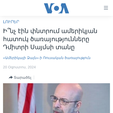
Մատչելի
հղումներ
անցնել
ԼՈՒՐԵՐ
հիմնական
ԳԼԽԱՎՈՐ ԷՋ
Ի՞նչ էին փնտրում ամերիկյան
բովանդակությանը
ԼՈՒՐԵՐ
անցնել
հատուկ ծառայությունները
հիմնական
ՍՓՅՈՒՌՔ
Դմիտրի Սայմսի տանը
բովանդակությանը
ՏԵՍԱՆՅՈՒԹԵՐ
հիմնական
«Ամերիկայի Ձայն»-ի Ռուսական ծառայություն
բովանդակություն
ՖԻԼՄԵՐ
20 Օգոստոս, 2024
ՄԵՐ ՄԱՍԻՆ
ՖԻԼՄԵՐ
Տարածել
ՈՒԿՐԱԻՆԱԿԱՆ ՊԱՏԵՐԱԶՄ
IN ENGLISH
ՄԵՐ ՄԱՍԻՆ
«ԱՄԵՐԻԿԱՅԻ ՁԱՅՆ»-Ի ԿԱՆՈՆԱԴՐՈՒԹՅՈՒՆ
Learning English
ԿԱՊ ՄԵԶ ՀԵՏ
ՀԵՏԵՒԵՔ ՄԵԶ