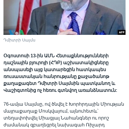
Լեզուներ
Դմիտրի Սայմս
Օգոստոսի 13-ին ԱՄՆ Հետաքննությունների
դաշնային բյուրոյի (ՀԴԲ) աշխատակիցները
անսպասելի այց կատարեցին հատկապես
ռուսաստանյան հանրությանը քաջածանոթ
քաղաքագետ Դմիտրի Սայմսին պատկանող և
Վաշիգտոնից ոչ հեռու գտնվող առանձնատուն:
76-ամյա Սայմսը, ով ծնվել է Խորհրդային Միության
մայրաքաղաք Մոսկվայում, այնուհետև՝
տեղափոխվել Միացյալ Նահանգներ ու որոշ
ժամանակ զբաղեցրել նախագահ Ռիչարդ