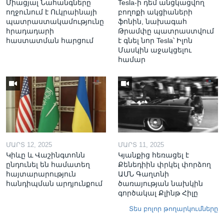
Միացյալ Նահանգները
Tesla-ի դեմ անցկացվող
ողջունում է Ուկրաինայի
բողոքի ակցիաների
պատրաստակամությունը
ֆոնին, նախագահ
հրադադարի
Թրամփը պատրաստվում
հաստատման հարցում
է գնել նոր Tesla՝ Իլոն
Մասկին աջակցելու
համար
ՄԱՐՏ 12, 2025
ՄԱՐՏ 11, 2025
Կիևը և Վաշինգտոնն
Կյանքից հեռացել է
ընդունել են համատեղ
Քենեդիին փրկել փորձող
հայտարարություն
ԱՄՆ Գաղտնի
հանդիպման արդյունքում
ծառայության նախկին
գործակալ Քլինթ Հիլը
Տես բոլոր թողարկումները