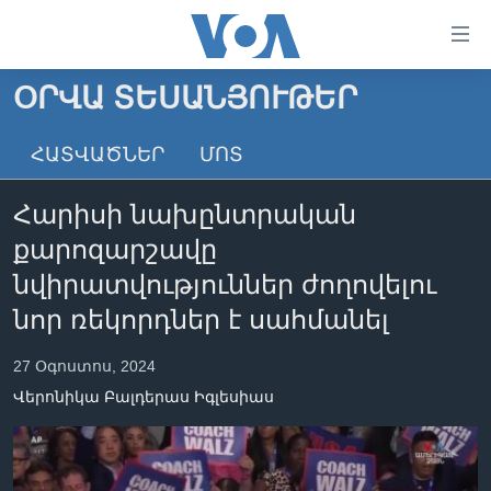
Մատչելի
հղումներ
անցնել
ՕՐՎԱ ՏԵՍԱՆՅՈՒԹԵՐ
հիմնական
ԳԼԽԱՎՈՐ ԷՋ
բովանդակությանը
ՀԱՏՎԱԾՆԵՐ
ՄՈՏ
ԼՈՒՐԵՐ
անցնել
հիմնական
ՍՓՅՈՒՌՔ
Հարիսի նախընտրական
բովանդակությանը
ՏԵՍԱՆՅՈՒԹԵՐ
հիմնական
քարոզարշավը
բովանդակություն
ՖԻԼՄԵՐ
նվիրատվություններ ժողովելու
ՄԵՐ ՄԱՍԻՆ
ՖԻԼՄԵՐ
նոր ռեկորդներ է սահմանել
ՈՒԿՐԱԻՆԱԿԱՆ ՊԱՏԵՐԱԶՄ
IN ENGLISH
ՄԵՐ ՄԱՍԻՆ
27 Օգոստոս, 2024
«ԱՄԵՐԻԿԱՅԻ ՁԱՅՆ»-Ի ԿԱՆՈՆԱԴՐՈՒԹՅՈՒՆ
Վերոնիկա Բալդերաս Իգլեսիաս
Learning English
ԿԱՊ ՄԵԶ ՀԵՏ
ՀԵՏԵՒԵՔ ՄԵԶ