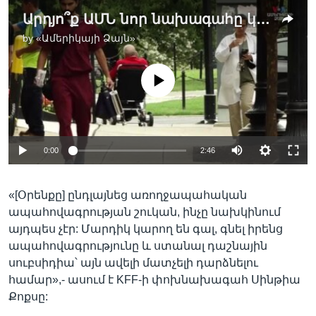
Արդյո՞ք ԱՄՆ նոր նախագահը կփոխի Obamacare-ը
by
«Ամերիկայի Ձայն»
No media source currently available
0:00
2:46
«[Օրենքը] ընդլայնեց առողջապահական
ապահովագրության շուկան, ինչը նախկինում
այդպես չէր: Մարդիկ կարող են գալ, գնել իրենց
ապահովագրությունը և ստանալ դաշնային
սուբսիդիա՝ այն ավելի մատչելի դարձնելու
համար»,- ասում է KFF-ի փոխնախագահ Սինթիա
Քոքսը: