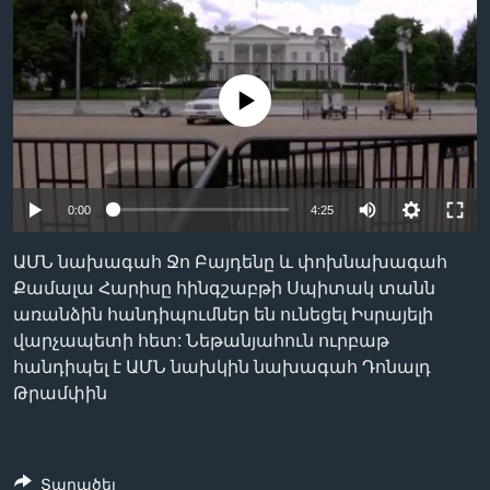
Լեզուներ
No media source currently available
0:00
4:25
ԱՄՆ նախագահ Ջո Բայդենը և փոխնախագահ
Քամալա Հարիսը հինգշաբթի Սպիտակ տանն
առանձին հանդիպումներ են ունեցել Իսրայելի
վարչապետի հետ: Նեթանյահուն ուրբաթ
հանդիպել է ԱՄՆ նախկին նախագահ Դոնալդ
Թրամփին
Տարածել