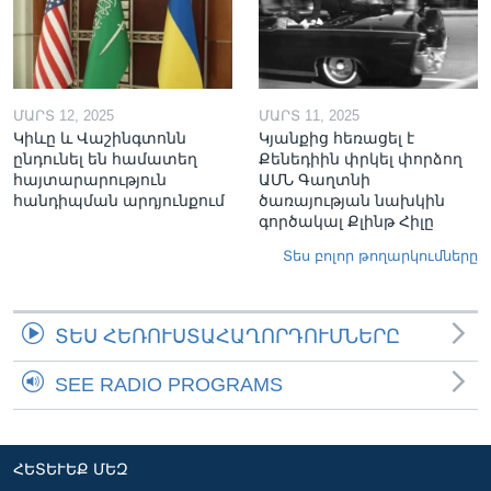
ՄԱՐՏ 12, 2025
ՄԱՐՏ 11, 2025
Կիևը և Վաշինգտոնն
Կյանքից հեռացել է
ընդունել են համատեղ
Քենեդիին փրկել փորձող
հայտարարություն
ԱՄՆ Գաղտնի
հանդիպման արդյունքում
ծառայության նախկին
գործակալ Քլինթ Հիլը
Տես բոլոր թողարկումները
ՏԵՍ ՀԵՌՈՒՍՏԱՀԱՂՈՐԴՈՒՄՆԵՐԸ
SEE RADIO PROGRAMS
ՀԵՏԵՒԵՔ ՄԵԶ