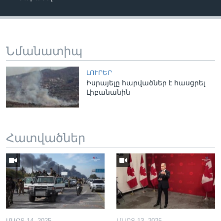
Նմանատիպ
ԼՈՒՐԵՐ
Իսրայելը հարվածներ է հասցրել
Լիբանանին
Հատվածներ
ՄԱՐՏ 14, 2025
ՄԱՐՏ 13, 2025