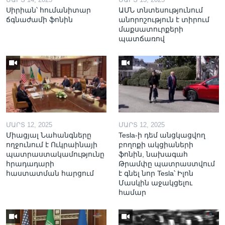
Սիրիան՝ հումանիտար
ԱՄՆ տնտեսությունում
ճգնաժամի ֆոնին
անորոշություն է տիրում
մաքսատուրքերի
պատճառով
ՄԱՐՏ 12, 2025
ՄԱՐՏ 12, 2025
Միացյալ Նահանգները
Tesla-ի դեմ անցկացվող
ողջունում է Ուկրաինայի
բողոքի ակցիաների
պատրաստակամությունը
ֆոնին, նախագահ
հրադադարի
Թրամփը պատրաստվում
հաստատման հարցում
է գնել նոր Tesla՝ Իլոն
Մասկին աջակցելու
համար