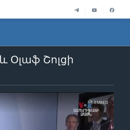
 և Օլաֆ Շոլցի
EMBED