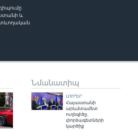
նդիպումը
EMBED
աստանի և
ետևողական
Նմանատիպ
ԼՈՒՐԵՐ
Հայաստանի
արևմտամետ
ուղեգիծը.
փորձագետների
կարծիք