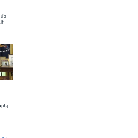
ամբ
վի
րել