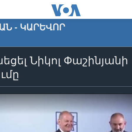
Ն - ԿԱՐԵՎՈՐ
ւնեցել Նիկոլ Փաշինյանի
ւմը