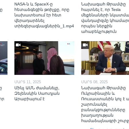
NASA-ն և SpaceX-ը
Նախագահ Թրամփը
ը
հետաձգեցին թռիչքը, որը
հայտնել է, որ Tesla
նախատեսում էր հետ
մեքենաների նկատմ
վերադարձնել
վանդալիզմը կհամար
տիեզերագնացներին_1.mp4
որպես ներքին
ահաբեկչություն
ՄԱՐՏ 11, 2025
ՄԱՐՏ 08, 2025
ը
Մինչ ԱՄՆ ժամանելը,
Նախագահ Թրամփը
Զելենսկին Սաուդյան
Ուկրաինային և
որ
Արաբիայում է
Ռուսաստանին կոչ է ա
շարունակել
բանակցությունները
խաղաղության
համաձայնագրի շուրջ