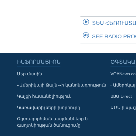
ՏԵՍ ՀԵՌՈՒՍՏ
SEE RADIO PR
ԻՆՖՈՐՄԱՑԻՈՆ
ՕԳՏԱԿԱ
Մեր մասին
VOANews.c
Learning English
«Ամերիկայի Ձայն»-ի կանոնադրություն
«Ամերիկայի
Կայքի հասանելիություն
BBG Direct
ՀԵՏԵՒԵՔ ՄԵԶ
Կառավարիչների խորհուրդ
ԱՄՆ-ի պաշ
Օգտագործման պայմանները և
գաղտնիության ծանուցումը
Լեզուներ