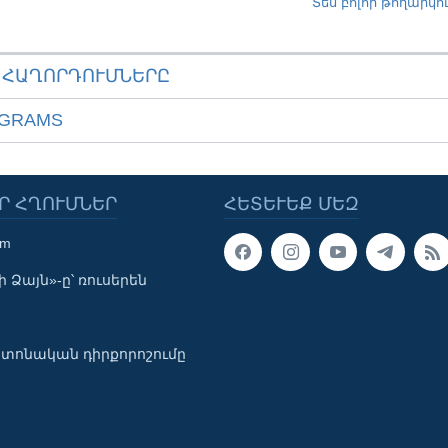
Տես բոլոր թողարկո
ԱՀԱՂՈՐԴՈՒՄՆԵՐԸ
OGRAMS
Ր ՀՂՈՒՄՆԵՐ
ՀԵՏԵՒԵՔ ՄԵԶ
om
 Ձայն»-ը՝ ռուսերեն
տոնական դիրքորոշումը