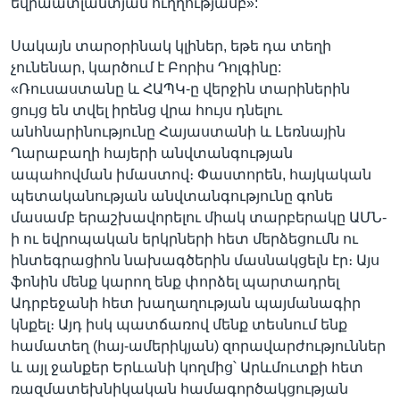
եվրաատլանտյան ուղղությամբ»:
Սակայն տարօրինակ կլիներ, եթե դա տեղի
չունենար, կարծում է Բորիս Դոլգինը:
«Ռուսաստանը և ՀԱՊԿ-ը վերջին տարիներին
ցույց են տվել իրենց վրա հույս դնելու
անհնարինությունը Հայաստանի և Լեռնային
Ղարաբաղի հայերի անվտանգության
ապահովման իմաստով։ Փաստորեն, հայկական
պետականության անվտանգությունը գոնե
մասամբ երաշխավորելու միակ տարբերակը ԱՄՆ-
ի ու եվրոպական երկրների հետ մերձեցումն ու
ինտեգրացիոն նախագծերին մասնակցելն էր։ Այս
ֆոնին մենք կարող ենք փորձել պարտադրել
Ադրբեջանի հետ խաղաղության պայմանագիր
կնքել։ Այդ իսկ պատճառով մենք տեսնում ենք
համատեղ (հայ-ամերիկյան) զորավարժություններ
և այլ ջանքեր Երևանի կողմից՝ Արևմուտքի հետ
ռազմատեխնիկական համագործակցության