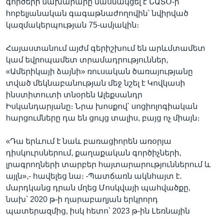
գործերի նախարարը մասնակցել է ՆԱՏՕ-ի
հոբելյանական գագաթնաժողովին՝ նվիրված
կազմակերպության 75-ամյակին։
Հայաստանում այժմ գերիշխում են արևմտամետ
կամ եվրոպամետ տրամադրություններ,
«Ամերիկայի ձայնի» ռուսական ծառայությանը
տված մեկնաբանության մեջ նշել է Կովկասի
ինստիտուտի տնօրեն Ալեքսանդր
Իսկանդարյանը։ Նրա խոսքով՝ սոցիոլոգիական
հարցումները դա են ցույց տալիս, բայց ոչ միայն։
«Դա երևում է նաև բառացիորեն առօրյա
դիսկուրսներում, քաղաքական գործիչների,
լրագրողների տարբեր հայտարարություններում և
այլն»,- հավելեց նա։ -Պատճառն ակնհայտ է.
մարդկանց դրան մղեց Մոսկվայի պահվածքը,
նախ՝ 2020 թ-ի ղարաբաղյան երկրորդ
պատերազմից, իսկ հետո՝ 2023 թ-ին Լեռնային