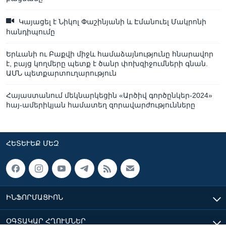
Կայացել է Նիկոլ Փաշինյանի և Էմանուել Մակրոնի
հանդիպումը
Երևանի ու Բաքվի միջև համաձայնությունը հնարավոր
է, բայց կողմերը պետք է ծանր փոխզիջումների գնան.
ԱՄՆ պետքարտուղարություն
Հայաստանում մեկնարկեցին «Արծիվ գործընկեր-2024»
հայ-ամերիկյան համատեղ զորավարժությունները
ՀԵՏԵՒԵՔ ՄԵԶ
ԻՆՖՈՐՄԱՑԻՈՆ
ՕԳՏԱԿԱՐ ՀՂՈՒՄՆԵՐ