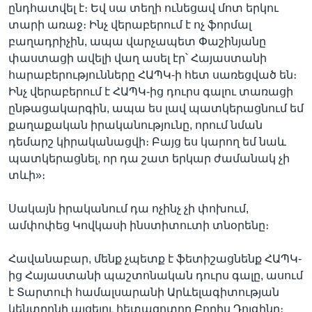
ընդհատվել է։ Եվ սա տեղի ունեցավ մոտ երկու
տարի առաջ։ Ինչ վերաբերում է ոչ ֆորմալ
բաղադրիչին, ապա վարչապետ Փաշինյանը
փաստացի ավելի վաղ ասել էր՝ Հայաստանի
հարաբերությունները ՀԱՊԿ-ի հետ սառեցված են։
Ինչ վերաբերում է ՀԱՊԿ-ից դուրս գալու տառացի
ընթացակարգին, ապա ես լավ պատկերացնում եմ
քաղաքական իրականությունը, որում նման
դեմարշ կիրականացվի։ Բայց ես կարող եմ նաև
պատկերացնել, որ դա շատ երկար ժամանակ չի
տևի»։
Սակայն իրականում դա ոչինչ չի փոխում,
ամփոփեց Կովկասի ինստիտուտի տնօրենը։
Հավանաբար, մենք չպետք է ֆետիշացնենք ՀԱՊԿ-
ից Հայաստանի պաշտոնական դուրս գալը, ասում
է Տարտուի համալսարանի Արևելագիտության
կենտրոնի այցելու հետազոտող Բորիս Դոլգինը։