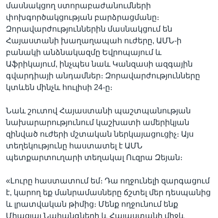
մասնակցող ստորաբաժանումների
փոխգործակցության բարձրացմանը։
Զորավարժություններին մասնակցում են
Հայաստանի խաղաղապահ ուժերը, ԱՄՆ-ի
բանակի անձնակազմը Եվրոպայում և
Աֆրիկայում, ինչպես նաև Կանզասի ազգային
գվարդիայի անդամներ։ Զորավարժությունները
կտևեն մինչև հուլիսի 24-ը։
Նաև շուտով Հայաստանի պաշտպանության
նախարարությունում կաշխատի ամերիկյան
զինված ուժերի մշտական ներկայացուցիչ։ Այս
տեղեկությունը հաստատել է ԱՄՆ
պետքարտուղարի տեղակալ Ուզրա Զեյան։
«Լուրը հաստատում եմ։ Դա ողջունելի զարգացում
է, կարող եք մանրամասները ճշտել մեր դեսպանից
և լրատվական թիմից։ Մենք ողջունում ենք
Միացյալ Նահանգների և Հայաստանի միջև