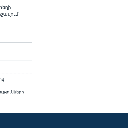
տեղի
րշավում
ով
ւթյունների