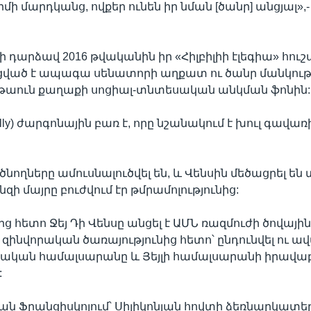
դիմի մարդկանց, ովքեր ունեն իր նման [ծանր] անցյալ»,-
ի դարձավ 2016 թվականին իր «Հիլբիլիի էլեգիա» հուշ
ցված է ապագա սենատորի աղքատ ու ծանր մանկությ
լթաուն քաղաքի սոցիալ-տնտեսական անկման ֆոնին:
llbilly) ժարգոնային բառ է, որը նշանակում է խուլ գավա
 ծնողները ամուսնալուծվել են, և Վենսին մեծացրել են
ի մայրը բուժվում էր թմրամոլությունից:
ց հետո Ջեյ Դի Վենսը անցել է ԱՄՆ ռազմուժի ծովայ
 զինվորական ծառայությունից հետո՝ ընդունվել ու ա
տական համալսարանը և Յեյլի համալսարանի իրավ
:
ան Ֆրանցիսկոյում՝ Սիլիկոնյան հովտի ձեռնարկատե