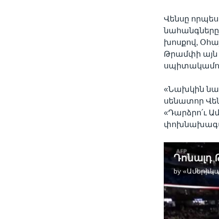
Վենսը որպես
նահանգները 
խոսքով, Օհա
Թրամփի այն 
սպիտակամո
«Նախկին նա
սենատոր Վեն
«Դարձրո՛ւ Ա
փոխնախագահն
by
«Ամերիկա