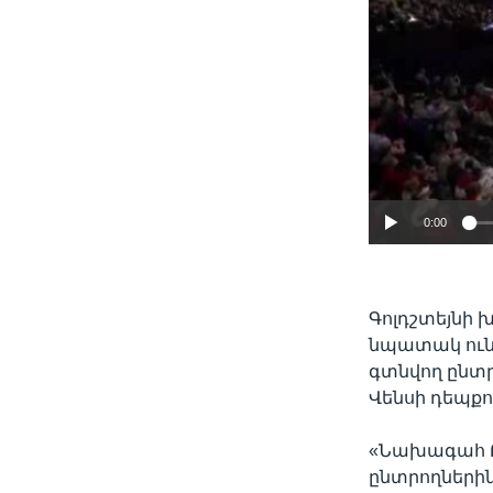
0:00
Գոլդշտեյնի 
նպատակ ուն
գտնվող ընտր
Վենսի դեպքու
«Նախագահ Թրա
ընտրողներին,