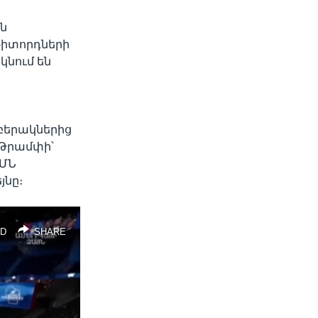
ան
Դիտորդների
կնում են
բերակներից
 Թրամփի՝
ԱՄՆ
յնը։
D
SHARE