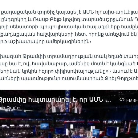
 քաղաքական գործիչ կայացել է ԱՄՆ հյուսիս-արևելյ
ընդգրկող և Ռասթ Բելթ կոչվող տարածաշրջանում։ 
յոյի սենատորի պոպուլիստական հայացքները համըն
քաղաքական հաշվարկների հետ, որոնք առնչվում են
րթ աշխատավոր ամերկացիներին։
խագահ Թրամփի տրամադրության տակ եղած տար
սը նա է, ով, հավանաբար, ամենից մոտն է կանգնած
մերիկան կրկին հզոր» փիլիսոփայությանը»,- ասում է 
երի պատմությունը ուսումնասիրած Ջոել Գոլդշտե
Դոնալդ Թրամփը հայտարարել է, որ ԱՄՆ Սենատում Օհայո նահանգը ներկայացնող Ջեյմս Դևիդ Վենսին է ընտրում որպես ԱՄՆ փոխնախագահի թեկնածու։
EMBE
յի Ձայն»