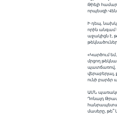
Թիելի համար,
որպեսզի Վեն
Ի դեպ, նախկ
որին անգամ 
աջակիցն է,
թեկնածուների
«Կարծում եմ
մրցող թեկն
պատճառով, 
վերաբերյալ,
ունի բարձր պ
ԱՄՆ պառակտ
Դոնալդ Թրա
հանրապետակ
մասերը, թե՞