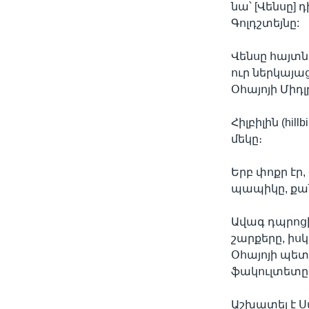
նա՝ [Վենսը] 
Գոլդշտեյնը:
Վենսը հայտն
ուր ներկայա
Օհայոյի Միդ
Հիլբիլին (hi
մեկը։
Երբ փոքր էր,
պապիկը, քանզ
Ավագ դպրոցի
շարքերը, իսկ
Օհայոյի պե
ֆակուլտետը
Աշխատել է Ս