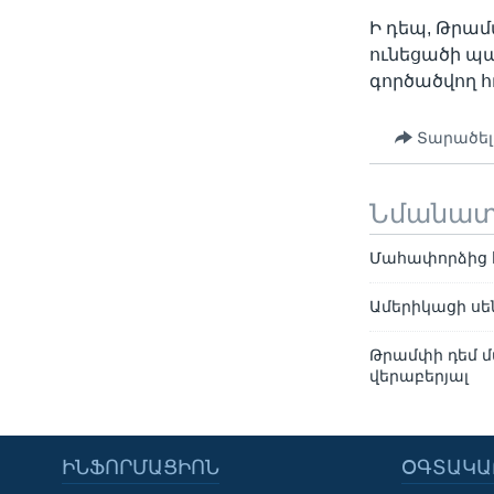
Ի դեպ, Թրամ
ունեցածի պա
գործածվող հ
Տարածել
Նմանա
Մահափորձից հ
Ամերիկացի սե
Թրամփի դեմ մ
վերաբերյալ
ԻՆՖՈՐՄԱՑԻՈՆ
ՕԳՏԱԿԱ