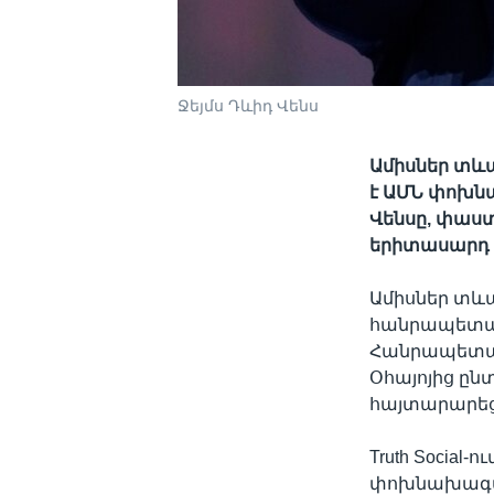
Ջեյմս Դևիդ Վենս
Ամիսներ տևա
է ԱՄՆ փոխնա
Վենսը, փաս
երիտասարդ թ
Ամիսներ տևա
հանրապետակ
Հանրապետակ
Օհայոյից ըն
հայտարարեց
Truth Social
փոխնախագահ