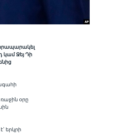
, հրապարակել
 կամ Ջեյ Դի
ենից
խագահի
ռաջին օրը
սին
է՝ երկրի