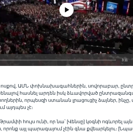
No media source currently available
3:11
EMBED
խոսքով, ԱՄՆ փոխնախագահներին, սովորաբար, ընտրո
ենալով հասնել արդեն իսկ ձևավորված ընտրազանգվ
ողներին, որպեսզի ստանան լրացուցիչ ձայներ, ինչը
մ այդպես չէ։
մփի հույս ունի, որ նա՝ [Վենսը] կօգնի ոգևորել այն
 որոնք այլ պարագայում չէին գնա քվեարկելու։ [Նպա