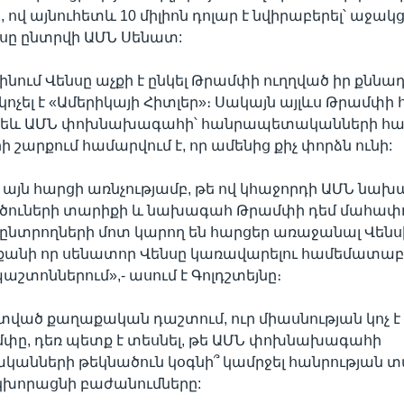
 ով այնուհետև 10 միլիոն դոլար է նվիրաբերել՝ աջակց
սը ընտրվի ԱՄՆ Սենատ:
ինում Վենսը աչքի է ընկել Թրամփի ուղղված իր քնն
կոչել է «Ամերիկայի Հիտլեր»։ Սակայն այլևս Թրամփ
 թեև ԱՄՆ փոխնախագահի՝ հանրապետականների հ
 շարքում համարվում է, որ ամենից քիչ փորձն ունի:
, այն հարցի առնչությամբ, թե ով կհաջորդի ԱՄՆ նա
ածուների տարիքի և նախագահ Թրամփի դեմ մահափ
ընտրողների մոտ կարող են հարցեր առաջանալ Վենս
 քանի որ սենատոր Վենսը կառավարելու համեմատաբ
աշտոններում»,- ասում է Գոլդշտեյնը։
ված քաղաքական դաշտում, ուր միասնության կոչ է
մփը, դեռ պետք է տեսնել, թե ԱՄՆ փոխնախագահի
անների թեկնածուն կօգնի՞ կամրջել հանրության 
 կխորացնի բաժանումները: