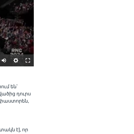
SHARE
ւմ են՝
ածից դուրս
, փաստորեն,
տակն է], որ
width
px