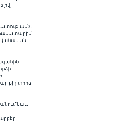
ելով,
ադատությամբ,
ի հավատարիմ
ավանական
խագահին՝
որձի
ի
ար քիչ փորձ
 անում նաև
տարբեր