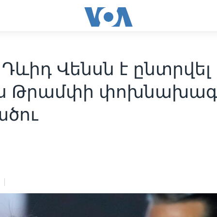
 Դևիդ Վենսն է ընտրվել
ս Թրամփի փոխնախա
ածու