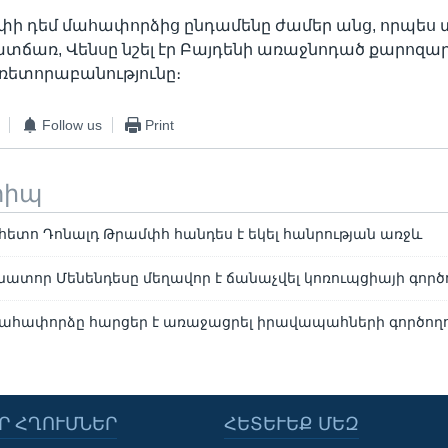
փի դեմ մահափորձից ընդամենը ժամեր անց, որպես 
տճառ, Վենսը նշել էր Բայդենի առաջնոդած քարոզա
ռետորաբանությունը։
Follow us
Print
տիպ
ետո Դոնալդ Թրամփհ հանդես է եկել հանրության առջև
նատոր Մենենդեսը մեղավոր է ճանաչվել կոռուպցիայի գործ
ահափորձը հարցեր է առաջացրել իրավապահների գործողո
Ր ՀՂՈՒՄՆԵՐ
ՀԵՏԵՒԵՔ ՄԵԶ