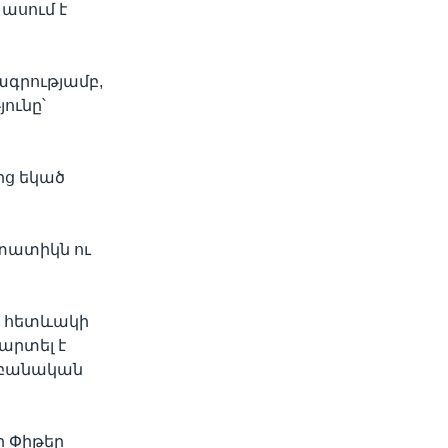
 ասում է
ագրությամբ,
ունը՝
ռից եկած
 տատիկն ու
ին հետևակի
վարտել է
աբանական
ր Փիթեր