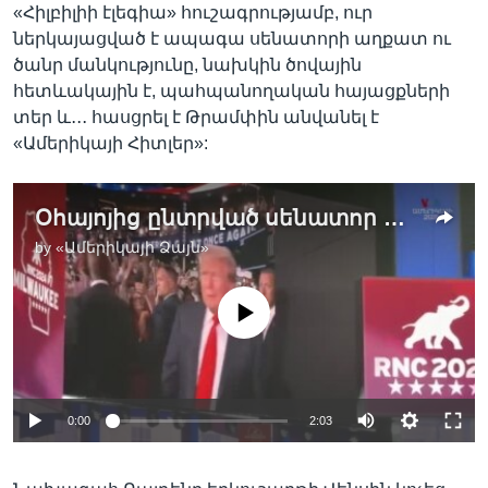
«Հիլբիլիի էլեգիա» հուշագրությամբ, ուր
ներկայացված է ապագա սենատորի աղքատ ու
ծանր մանկությունը, նախկին ծովային
հետևակային է, պահպանողական հայացքների
տեր և․․․ հասցրել է Թրամփին անվանել է
«Ամերիկայի Հիտլեր»:
Օհայոյից ընտրված սենատոր Ջեյ Դի Վենսը Թրամփի՝ փոխնախագահի թեկնածուն է
by
«Ամերիկայի Ձայն»
No media source currently available
0:00
2:03