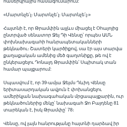
համերկրային համագումարում:
«Մարտնչե՛լ։ Մարտնչե՛լ։ Մարտնչե՛լ։»
Հայտնի է, որ Թրամփին այլևս միացել է Օհայոյից
ընտրված սենատոր Ջեյ Դի Վենսը՝ որպես ԱՄՆ
փոխնախագահի հանրապետականների
թեկնածու։ Շատերի կարծիքով, սա էր այս տարվա
քաղաքական ամենից մեծ գաղտնիքը, թե ով է
ընկերացելու Դոնալդ Թրամփին՝ Սպիտակ տան
համար պայքարում:
Սպասվում է, որ 39-ամյա Ջեյմս Դևիդ Վենսը
երիտասարդական ավյուն է փոխանցելու
ամերիկյան նախագահական մրցապայքարին, ուր
թեկնածուներից մեկը՝ նախագահ Ջո Բայդենը 81
տարեկան է, իսկ Թրամփը՝ 78։
Վենսը, ով լայն հանրությանը հայտնի դարձավ իր