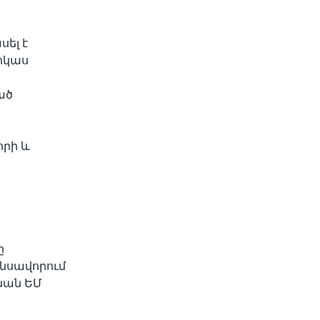
սել է
ոկաս
ած
որի և
ը
նսավորում
նան ԵՄ