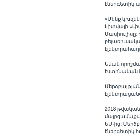
էներգետիկ ա
«Մենք կխզեն
Լիտվայի «Լ
Մասիուլիսը:
բելառուսակ
էլեկտրահաղո
Նման որոշմ
էստոնական E
Մերձբալթյան
էլեկտրացանց
2018 թվական
մայրցամաքա
ԵՄ-ից։ Մերձ
էներգետիկ 