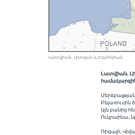
Լատվիան, Լիտվան և Էստոնիան
Լատվիան, Լ
համակարգի
Մերձբալթյան
Բելառուսին 
Այն բանից հ
Ուկրաինա, ն
Ռիգայի, Վիլն