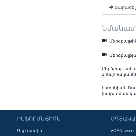
Տարածել
Նմանա
Մերձբալթի
Մերձբալթյ
Մերձբալթյան
զինվորականնե
Էստոնիան Ռու
խախտման կա
ԻՆՖՈՐՄԱՑԻՈՆ
ՕԳՏԱԿԱ
Մեր մասին
VOANews.c