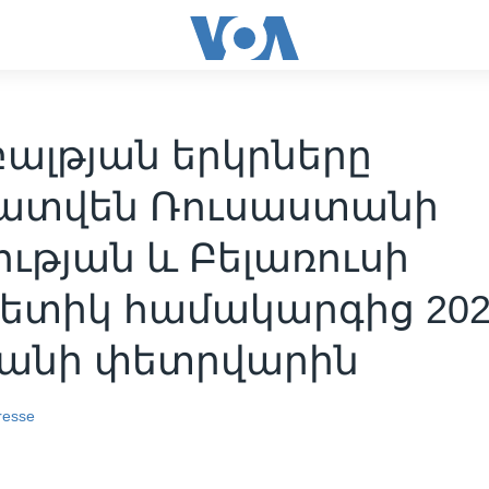
բալթյան երկրները
ատվեն Ռուսաստանի
ւթյան և Բելառուսի
գետիկ համակարգից 202
անի փետրվարին
resse