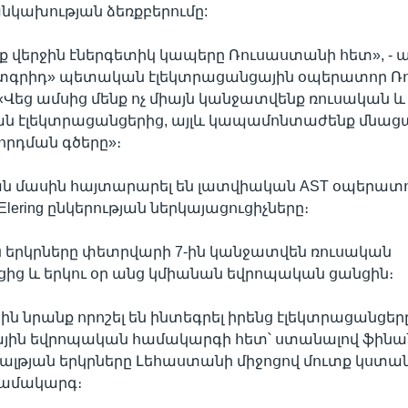
նկախության ձեռքբերումը:
ք վերջին էներգետիկ կապերը Ռուսաստանի հետ», - ա
իտգրիդ» պետական էլեկտրացանցային օպերատոր Ռ
 «Վեց ամսից մենք ոչ միայն կանջատվենք ռուսական և
ան էլեկտրացանցերից, այլև կապամոնտաժենք մնաց
րդման գծերը»։
ան մասին հայտարարել են լատվիական AST օպերատ
lering ընկերության ներկայացուցիչները։
 երկրները փետրվարի 7-ին կանջատվեն ռուսական
ից և երկու օր անց կմիանան եվրոպական ցանցին։
ին նրանք որոշել են ինտեգրել իրենց էլեկտրացանցեր
յին եվրոպական համակարգի հետ՝ ստանալով ֆինա
բալթյան երկրները Լեհաստանի միջոցով մուտք կստա
համակարգ։