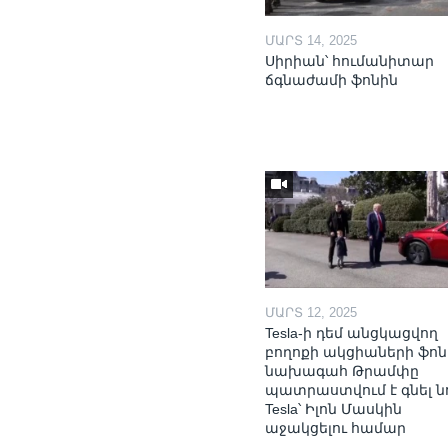
ՄԱՐՏ 14, 2025
Սիրիան՝ հումանիտար
ճգնաժամի ֆոնին
ՄԱՐՏ 12, 2025
Tesla-ի դեմ անցկացվող
բողոքի ակցիաների ֆոն
նախագահ Թրամփը
պատրաստվում է գնել ն
Tesla՝ Իլոն Մասկին
աջակցելու համար