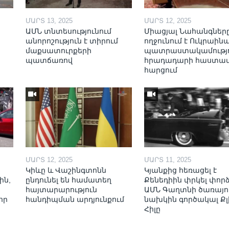
ՄԱՐՏ 13, 2025
ՄԱՐՏ 12, 2025
ԱՄՆ տնտեսությունում
Միացյալ Նահանգներ
անորոշություն է տիրում
ողջունում է Ուկրաինա
մաքսատուրքերի
պատրաստակամությո
պատճառով
հրադադարի հաստա
հարցում
ՄԱՐՏ 12, 2025
ՄԱՐՏ 11, 2025
Կիևը և Վաշինգտոնն
Կյանքից հեռացել է
ին,
ընդունել են համատեղ
Քենեդիին փրկել փոր
հայտարարություն
ԱՄՆ Գաղտնի ծառայո
որ
հանդիպման արդյունքում
նախկին գործակալ Քլ
Հիլը