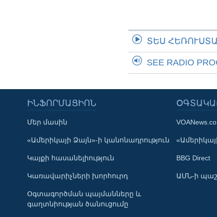
ՏԵՍ ՀԵՌՈՒՍՏ
SEE RADIO PR
ԻՆՖՈՐՄԱՑԻՈՆ
ՕԳՏԱԿԱ
Մեր մասին
VOANews.c
Learning English
«Ամերիկայի Ձայն»-ի կանոնադրություն
«Ամերիկայի
Կայքի հասանելիություն
BBG Direct
ՀԵՏԵՒԵՔ ՄԵԶ
Կառավարիչների խորհուրդ
ԱՄՆ-ի պաշ
Օգտագործման պայմանները և
գաղտնիության ծանուցումը
Լեզուներ