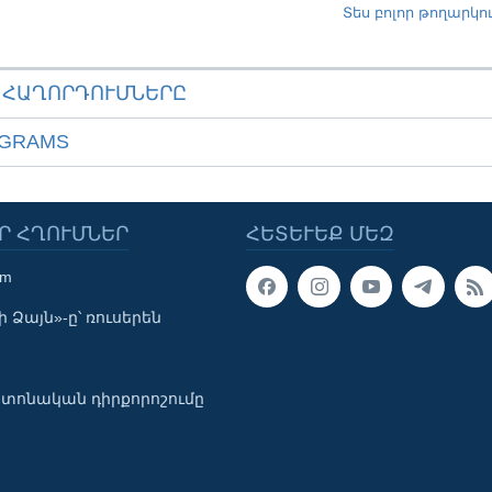
Տես բոլոր թողարկո
ԱՀԱՂՈՐԴՈՒՄՆԵՐԸ
OGRAMS
Ր ՀՂՈՒՄՆԵՐ
ՀԵՏԵՒԵՔ ՄԵԶ
om
 Ձայն»-ը՝ ռուսերեն
տոնական դիրքորոշումը