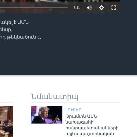
3:11
ակել է ԱՄՆ
EMBED
ենսը,
 թեկնածուն է,
Նմանատիպ
ԼՈՒՐԵՐ
Թրամփն ԱՄՆ
նախագահի՝
հանրապետականների
այլևս պաշտոնական