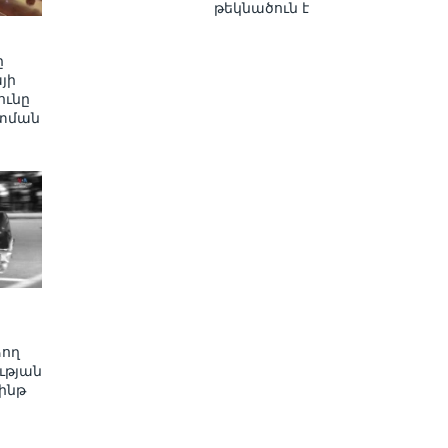
թեկնածուն է
ը
յի
ւնը
տման
ձող
ւթյան
ինթ