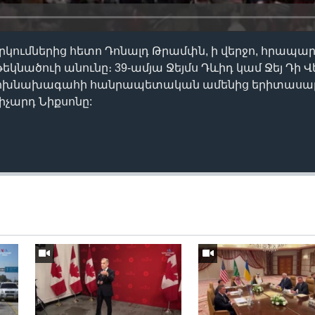
կումներից հետո Դոնալդ Թրամփն, ի վերջո, հրապար
նածուի անունը։ 39-ամյա Ջեյմս Դևիդ կամ Ջեյ Դի Վ
փոխնախագահի հանրապետական ամենից երիտասարդ
իչարդ Նիքսոնը: