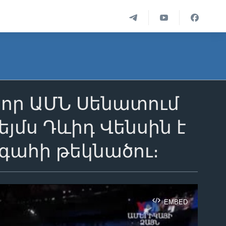
 որ ԱՄՆ Սենատում
յմս Դևիդ Վենսին է
գահի թեկնածու։
EMBED