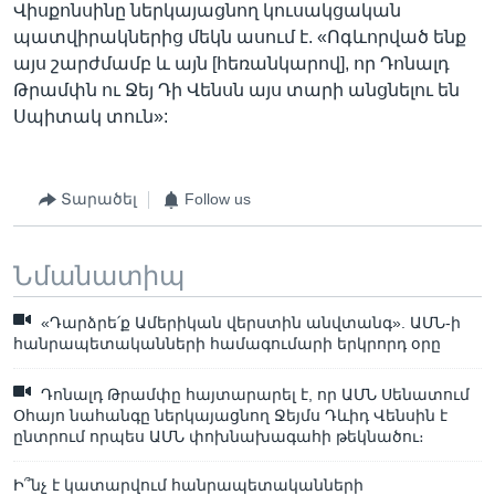
Վիսքոնսինը ներկայացնող կուսակցական
պատվիրակներից մեկն ասում է. «Ոգևորված ենք
այս շարժմամբ և այն [հեռանկարով], որ Դոնալդ
Թրամփն ու Ջեյ Դի Վենսն այս տարի անցնելու են
Սպիտակ տուն»:
Տարածել
Follow us
Նմանատիպ
«Դարձրե՛ք Ամերիկան վերստին անվտանգ». ԱՄՆ-ի
հանրապետականների համագումարի երկրորդ օրը
Դոնալդ Թրամփը հայտարարել է, որ ԱՄՆ Սենատում
Օհայո նահանգը ներկայացնող Ջեյմս Դևիդ Վենսին է
ընտրում որպես ԱՄՆ փոխնախագահի թեկնածու։
Ի՞նչ է կատարվում հանրապետականների