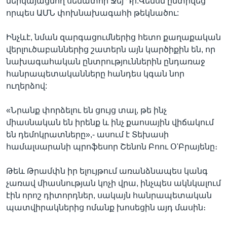
ներկայացնող սենատոր Ջեյ Դի.Վենսն ընտրվեց
որպես ԱՄՆ փոխնախագահի թեկնածու:
Ինչևէ, նման զարգացումներից հետո քաղաքական
վերլուծաբաններից շատերն այն կարծիքին են, որ
նախագահական ընտրություններին ընդառաջ
հանրապետականները հանդես կգան նոր
ուղերձով:
«Նրանք փորձելու են ցույց տալ, թե ինչ
միասնական են իրենք և ինչ քաոսային վիճակում
են դեմոկրատները»,- ասում է Տեխասի
համալսարանի պրոֆեսոր Շենոն Բոու Օ'Բրայենը։
Թեև Թրամփն իր ելույթում առանձնապես կանգ
չառավ միասնության կոչի վրա, ինչպես ակնկալում
էին որոշ դիտորդներ, սակայն հանրապետական
պատվիրակներից ոմանք խոսեցին այդ մասին։