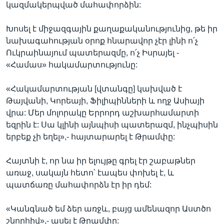
կազմակերպված մահափորձին:
Խոսել է միջազգային քաղաքականությունից, թե իր
նախագահության օրոք հնարավոր չէր լինի ո՛չ
Ուկրաինայում պատերազմը, ո՛չ Իսրայել -
«Համաս» հակամարտությունը:
«Հակամարտության [վտանգը] կախված է
Թայվանի, Կորեայի, Ֆիլիպինների և ողջ Ասիայի
վրա: Մեր մոլորակը Երրորդ աշխարհամարտի
եզրին է: Սա կլինի այնպիսի պատերազմ, ինչպիսին
երբեք չի եղել»,- հայտարարել է Թրամփը:
Հայտնի է, որ նա իր ելույթը գրել էր շաբաթներ
առաջ, սակայն հետո՝ էապես փոխել է, և
պատճառը մահափորձն էր իր դեմ:
«Կանգնած եմ ձեր առջև, բայց ամենազոր Աստծո
շնորհիվ»,- ասել է Թրամփը: