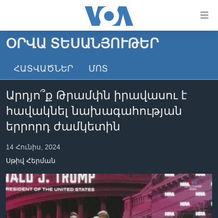
Մատչելի
հղումներ
անցնել
ՕՐՎԱ ՏԵՍԱՆՅՈՒԹԵՐ
հիմնական
ԳԼԽԱՎՈՐ ԷՋ
բովանդակությանը
ՀԱՏՎԱԾՆԵՐ
ՄՈՏ
ԼՈՒՐԵՐ
անցնել
հիմնական
ՍՓՅՈՒՌՔ
Արդյո՞ք Թրամփն իրավասու է
բովանդակությանը
ՏԵՍԱՆՅՈՒԹԵՐ
հիմնական
հավակնել նախագահության
բովանդակություն
ՖԻԼՄԵՐ
երրորդ ժամկետին
ՄԵՐ ՄԱՍԻՆ
ՖԻԼՄԵՐ
14 Հունիս, 2024
ՈՒԿՐԱԻՆԱԿԱՆ ՊԱՏԵՐԱԶՄ
IN ENGLISH
ՄԵՐ ՄԱՍԻՆ
Սթիվ Հերման
«ԱՄԵՐԻԿԱՅԻ ՁԱՅՆ»-Ի ԿԱՆՈՆԱԴՐՈՒԹՅՈՒՆ
Learning English
ԿԱՊ ՄԵԶ ՀԵՏ
ՀԵՏԵՒԵՔ ՄԵԶ