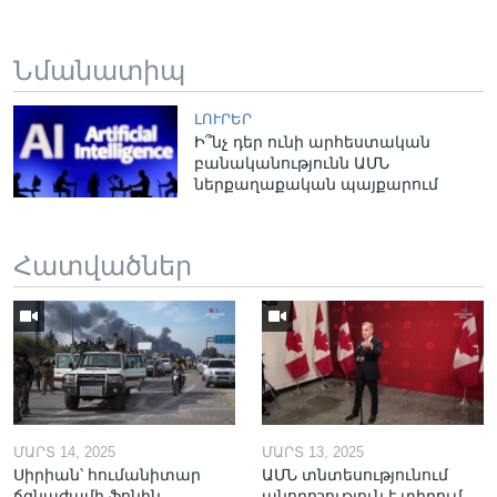
Նմանատիպ
ԼՈՒՐԵՐ
Ի՞նչ դեր ունի արհեստական
բանականությունն ԱՄՆ
ներքաղաքական պայքարում
Հատվածներ
ՄԱՐՏ 14, 2025
ՄԱՐՏ 13, 2025
Սիրիան՝ հումանիտար
ԱՄՆ տնտեսությունում
ճգնաժամի ֆոնին
անորոշություն է տիրում