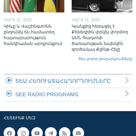
ՄԱՐՏ 12, 2025
ՄԱՐՏ 11, 2025
Կիևը և Վաշինգտոնն
Կյանքից հեռացել է
ընդունել են համատեղ
Քենեդիին փրկել փորձող
հայտարարություն
ԱՄՆ Գաղտնի
հանդիպման արդյունքում
ծառայության նախկին
գործակալ Քլինթ Հիլը
Տես բոլոր թողարկումները
ՏԵՍ ՀԵՌՈՒՍՏԱՀԱՂՈՐԴՈՒՄՆԵՐԸ
SEE RADIO PROGRAMS
ՀԵՏԵՒԵՔ ՄԵԶ