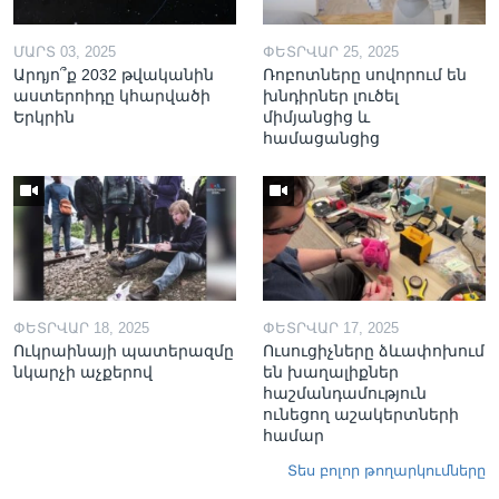
ՄԱՐՏ 03, 2025
ՓԵՏՐՎԱՐ 25, 2025
Արդյո՞ք 2032 թվականին
Ռոբոտները սովորում են
աստերոիդը կհարվածի
խնդիրներ լուծել
Երկրին
միմյանցից և
համացանցից
ՓԵՏՐՎԱՐ 18, 2025
ՓԵՏՐՎԱՐ 17, 2025
Ուկրաինայի պատերազմը
Ուսուցիչները ձևափոխում
նկարչի աչքերով
են խաղալիքներ
հաշմանդամություն
ունեցող աշակերտների
համար
Տես բոլոր թողարկումները