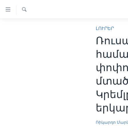
Մատչելի
հղումներ
Որոնել
անցնել
ԳԼԽԱՎՈՐ ԷՋ
հիմնական
ԼՈՒՐԵՐ
բովանդակությանը
ԼՈՒՐԵՐ
Ռուս
անցնել
ՍՓՅՈՒՌՔ
հիմնական
համա
բովանդակությանը
ՏԵՍԱՆՅՈՒԹԵՐ
հիմնական
փոփոխ
ՖԻԼՄԵՐ
բովանդակություն
ՄԵՐ ՄԱՍԻՆ
ՖԻԼՄԵՐ
մտածե
ՈՒԿՐԱԻՆԱԿԱՆ ՊԱՏԵՐԱԶՄ
IN ENGLISH
ՄԵՐ ՄԱՍԻՆ
Կրեմ
«ԱՄԵՐԻԿԱՅԻ ՁԱՅՆ»-Ի
ԿԱՆՈՆԱԴՐՈՒԹՅՈՒՆ
երկա
ԿԱՊ ՄԵԶ ՀԵՏ
Ռիկարդո Մար