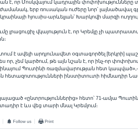
 է, որ Մոսկվայում կադրային փոփոխությունները տ
 ժամանակ, երբ ռուսական ուժերը նոր՝ լայնածավալ գ
ւկրաինայի հյուսիս-արևելյան՝ Խարկովի մարզի ուղղու
մը լրացուցիչ վկայություն է, որ Կրեմլը չի պատրաստ
ն։
տում է ավելի արդյունավետ օգտագործել [երկրի] 
պես որ, չեմ կարծում, թե այն նշան է, որ ինչ-որ փոփոխո
աինայում Պուտինի ռազմավարության հետ կապված»,-
ն հետազոտությունների ինստիտուտի հիմնադիր Ն
կայացած «ընտրություններից» հետո՝ 71-ամյա Պուտին
ադիր է ևս վեց տարի մնալ Կրեմլում։
Follow us
Print