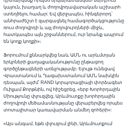
դիտարկենք որպես երկարաժամկետ ներդրում՝
կայուն, խաղաղ և ժողովրդավարական աշխարհ
ստեղծելու համար: Եվ վերջապես, հինգերորդ՝
անհրաժեշտ է զարգացնել համագործակցությունը
ռուս ժողովրդի և այլ ժողովուրդների միջև,
հատկապես այն շրջաններում, ուր նրանք ապրում
են կողք կողքի»։
Ֆորումում քննարկվեց նաև ԱՄՆ ու արևմտյան
երկրների քաղաքականությունը ընթացող
գործընթացների առնչությամբ։ Ելույթ ունեցավ
Վրաստանում և Ղազախստանում ԱՄՆ նախկին
դեսպան, այժմ՝ RAND կորպորացիայի փորձագետ
Ուիլյամ Քորթնին, ով հիշեցրեց, «երբ Խորհրդային
Միությունը փլուզվեց, Արևմուտքը խորհրդային
ժողովրդի մեծամասնությանը վերաբերվեց որպես
տոտալիտար կառավարման անմեղ զոհերի»:
«Այս անգամ, եթե փլուզում լինի, Արևմուտքում