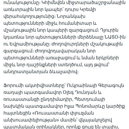
ունակությունը։ Կհիմնվեն միջտարածաշրջանային
առևտրային նոր կապեր՝ դուրս Կրեմլի
վերահսկողությունից։ Նորանկախ
պետությունների միջև հումանիտար և
մշակութային նոր կապերի զարգացում։ Դյուրին
կդառնա նոր պետությունների մերձենալը ՆԱՏՕ-ին
ու Եվրամիությանը։ Ժողովուրդների մշակութային
զարգացում։ Ժողովրդավարական նոր
պետությունների առաջացում և նման երկրների
միջև նոր դաշինքների ստեղծում, այդ թվում՝
անդրատլանտյան ձևաչափով։
Ֆորումի ակտիվիստները՝ Ուկրաինայի Գերագույն
ռադայի պատգամավոր Օլեգ Դունդան և
ռուսաստանցի ընդդիմադիր, Պետդումայի
նախկին պատգամավոր Իլյա Պոնոմարևը կարծիք
հայտնեցին «Ռուսաստանի փլուզման
անխուսափելիության» մասին՝ վկայակոչելով
պատմական օրինակներ, որոնք ցույց են տալիս,