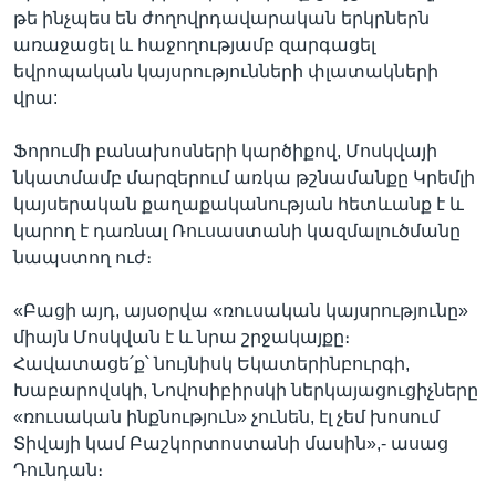
թե ինչպես են ժողովրդավարական երկրներն
առաջացել և հաջողությամբ զարգացել
եվրոպական կայսրությունների փլատակների
վրա:
Ֆորումի բանախոսների կարծիքով, Մոսկվայի
նկատմամբ մարզերում առկա թշնամանքը Կրեմլի
կայսերական քաղաքականության հետևանք է և
կարող է դառնալ Ռուսաստանի կազմալուծմանը
նապստող ուժ։
«Բացի այդ, այսօրվա «ռուսական կայսրությունը»
միայն Մոսկվան է և նրա շրջակայքը։
Հավատացե՛ք՝ նույնիսկ Եկատերինբուրգի,
Խաբարովսկի, Նովոսիբիրսկի ներկայացուցիչները
«ռուսական ինքնություն» չունեն, էլ չեմ խոսում
Տիվայի կամ Բաշկորտոստանի մասին»,- ասաց
Դունդան։