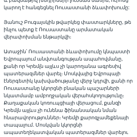
և բազմաթիվ խնդիրների լուծման մասին, ուրոնց
կարող է հանգեցնել Ռուսաստանի ձևափոխումը:
Յանուշ Բուգայսկին թվարկեց փաստարկները, թե
ինչու պետք է Ռուսաստանը արմատական
վերափոխման ենթարկվի։
Ատաջին՝ Ռուսաստանի ձևափոխումը կնպաստի
Եվրոպայում անվտանգության ապահովմանը,
քանի որ Կրեմլն այլևս չի կարողանա ագրեսիվ
պատերազմներ վարել։ Մոսկվայից Եվրոպայի
էներգետիկ կախվածությանը վերջ կդրվի, քանի որ
Ռուսաստանը կկորցնի բնական պաշարների
նկատմամբ ամբողջական վերահսկողությունը։
Քաղաքական կոռուպցիայի վերացում, քանզի
Կրեմլն այլևս չի ունենա ֆինանսական նման
հնարավորություններ։ Կրեմլի քարոզչամեքենայի
տապալում․ Մոսկվան կկորցնի
ապատեղեկատվական պատերազմներ վարելու