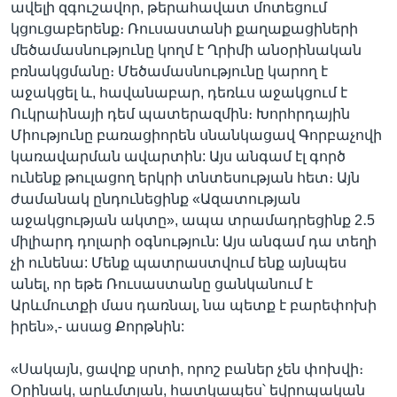
ավելի զգուշավոր, թերահավատ մոտեցում
կցուցաբերենք։ Ռուսաստանի քաղաքացիների
մեծամասնությունը կողմ է Ղրիմի անօրինական
բռնակցմանը։ Մեծամասնությունը կարող է
աջակցել և, հավանաբար, դեռևս աջակցում է
Ուկրաինայի դեմ պատերազմին։ Խորհրդային
Միությունը բառացիորեն սնանկացավ Գորբաչովի
կառավարման ավարտին: Այս անգամ էլ գործ
ունենք թուլացող երկրի տնտեսության հետ։ Այն
ժամանակ ընդունեցինք «Ազատության
աջակցության ակտը», ապա տրամադրեցինք 2․5
միլիարդ դոլարի օգնություն: Այս անգամ դա տեղի
չի ունենա: Մենք պատրաստվում ենք այնպես
անել, որ եթե Ռուսաստանը ցանկանում է
Արևմուտքի մաս դառնալ, նա պետք է բարեփոխի
իրեն»,- ասաց Քորթնին:
«Սակայն, ցավոք սրտի, որոշ բաներ չեն փոխվի։
Օրինակ, արևմտյան, հատկապես՝ եվրոպական