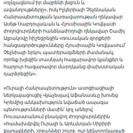
«ոչնչացնում իր մայրենի լեզուն և
ավանդույթները», իսկ Իչկերիայի Չեչենական
Հանրապետության կառավարության ղեկավար
Ասեթ Սաբդուլաևան և Հյուսիսային Կովկասի
ժողովուրդների հանձնաժողովի ղեկավար Շամիլ
Ալբակովը հիշեցրեցին «ռուսական զորքերի
հանցագործությունները Հյուսիսային Կովկասում՝
Չեչնիայի երկու պատերազմների ժամանակ,
որոնք խլեցին տասնյակ հազարավոր կյանքեր և
հարյուր հազարավոր մարդկանց փախստական
դարձրեցին»։
«Ուրալի Հանրապետություն» ասոցիացիայի
ներկայացուցիչ Վյաչեսլավ Աֆանասևը խոսեց
Կրեմլից անկախություն նվաճած ապագա
պետությունների մասին՝ կոչ անելով
Ռուսաստանում բնակվող ժողովուրդներին
«համախմբվել Ուրալի և Արևմտյան Սիբիրի
քաղաքների, շրջաններ շուրջ, ուր կենտրոնացած