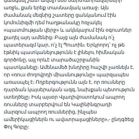
կանգնել շատ ավելի մեծ մարտահրավերների
առջև, քան երեք տասնամյակ առաջ։ Այն
ժամանակ մեզնից շատերը ցանկանում էին
կոմունիզմի դեմ հաղթանակը հռչակել
«պատմության վերջ» և ակնկալում էին օգուտներ
քաղել այդ ամենից։ Բայց այն ժամանակ ո՛չ
պատերազմ կար, ո՛չ էլ Պուտին։ Երկրորդ՝ ոչ թե
էթնիկ պատկանելությունն է լինելու հիմնական
գործոնը, այլ որևէ տարածաշրջանին
պատկանելը։ Ամենամեծ խնդիրը հաշվի չառնելն է,
որ «ռուս ժողովրդի միասնությունը» պարզապես
առասպել է։ Ողբերգությունն այն է, որ ռուսները
դարձան կայսերական ազգ, նախքան պետություն
ստեղծելը։ Իսկ այսօր Վլադիվոստոկում ապրող
ռուսները տարբերվում են Կալինինգրադի
մարզում ապրող ռուսներից, ինչպես
ամերիկացիներն ու ավստրալացիները»,- ընդգծեց
Փոլ Գոբլը։