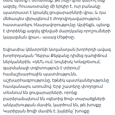
նաև պետք է մտածենք, թե ինչի վրա կարող ենք
ազդել։ Ռուսաստանը մի երկիր է, ուր բանակը
պատրաստ է կրակել ցուցարարների վրա, և դա
մեծապես վերացնում է ժողովրդավարություն
հաստատելու հնարավորությունը: Այսինքն, պետք
է փորձենք ազդել զինված մարդկանց որոշումների
կայացման վրա»,- ասաց Մեթիսը։
Եվրասիա կենտրոնի Ատլանտյան խորհրդի ավագ
խորհրդական Դեբրա Քեյգանը դիմեց դահլիճում
ներկաներին. «ԱՄՆ-ում, նույնիսկ Կոնգրեսում,
զարմանալի տգիտություն է տիրում՝
համաշխարհային պատմությունն,
աշխարհագրությունը, էթնիկ պատկանելությունը
հասկանալու առումով։ Երբ շատերը փողոցում
տեսնում են ցուցարարների, որոնք
բարձրաձայնում են «գետից ծով» տարածքների
անկախության մասին, կարծում են, թե խոսքը
Կարիբյան ծովի մասին է, [այնինչ՝ խոսքը