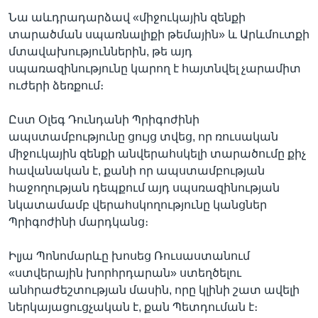
Նա աևդրադարձավ «միջուկային զենքի
տարածման սպառնալիքի թեմային» և Արևմուտքի
մտավախություններին, թե այդ
սպառազինությունը կարող է հայտնվել չարամիտ
ուժերի ձեռքում։
Ըստ Օլեգ Դունդանի Պրիգոժինի
ապստամբությունը ցույց տվեց, որ ռուսական
միջուկային զենքի անվերահսկելի տարածումը քիչ
հավանական է, քանի որ ապստամբության
հաջողության դեպքում այդ սպսռազինության
նկատամամբ վերահսկողությունը կանցներ
Պրիգոժինի մարդկանց։
Իլյա Պոնոմարևը խոսեց Ռուսաստանում
«ստվերային խորհրդարան» ստեղծելու
անհրաժեշտության մասին, որը կլինի շատ ավելի
ներկայացուցչական է, քան Պետդուման է։