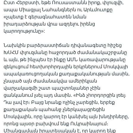
Ըստ Հերբստի, եթե Ռուսաստանն իրոք, փլուզվի,
ապա Միացյալ Նահանգներն ու Արևմուտքը
«չպետք է գերագնահատեն նման
իրադարձության վրա ազդելու իրենց
կարողությունը»:
Նախկին բարձրաստիճան դիվանագետը հիշեց
ԽՍՀՄ փլուզմանը հաջորդած ժամանակաշրջանը
և այն, թե ինչպես էր ինքը ԱՄՆ կառավարությանը
զեկուցում հետխորհրդային երկրներում Մոսկվայի
ապակառուցողական քաղաքականության մասին,
չնայած այն ժամանակվա ամերիկյան
վարչակազմի շատ պաշտոնյաներ չէին
ցանկանում լսել այդ մասին․ «Ինձ չհորդորցին լռել։
Դա լավ էր։ Բայց նրանք ոչինչ չարեցին, երբեք
քաղաքական պահանջ չներկայացրեցին
Մոսկվային, որը կարող էր կանխել այն խնդիրները,
որոնց այսօր բախվում ենք Ուկրաինայում։
Միանգամայն իրատեսական է, որ կարող ենք