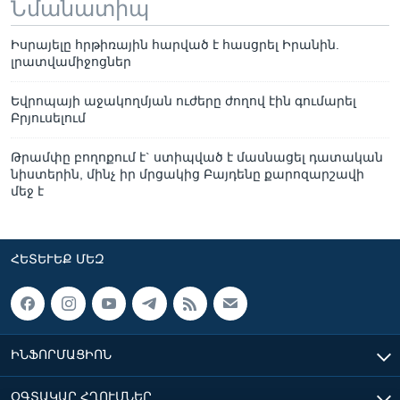
Նմանատիպ
Իսրայելը հրթիռային հարված է հասցրել Իրանին.
լրատվամիջոցներ
Եվրոպայի աջակողմյան ուժերը ժողով էին գումարել
Բրյուսելում
Թրամփը բողոքում է` ստիպված է մասնացել դատական
նիստերին, մինչ իր մրցակից Բայդենը քարոզարշավի
մեջ է
ՀԵՏԵՒԵՔ ՄԵԶ
ԻՆՖՈՐՄԱՑԻՈՆ
ՕԳՏԱԿԱՐ ՀՂՈՒՄՆԵՐ