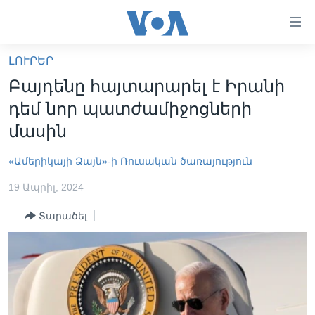
Մատչելի
հղումներ
անցնել
ԼՈՒՐԵՐ
հիմնական
ԳԼԽԱՎՈՐ ԷՋ
Բայդենը հայտարարել է Իրանի
բովանդակությանը
ԼՈՒՐԵՐ
անցնել
դեմ նոր պատժամիջոցների
հիմնական
ՍՓՅՈՒՌՔ
մասին
բովանդակությանը
ՏԵՍԱՆՅՈՒԹԵՐ
հիմնական
«Ամերիկայի Ձայն»-ի Ռուսական ծառայություն
բովանդակություն
ՖԻԼՄԵՐ
19 Ապրիլ, 2024
ՄԵՐ ՄԱՍԻՆ
ՖԻԼՄԵՐ
Տարածել
ՈՒԿՐԱԻՆԱԿԱՆ ՊԱՏԵՐԱԶՄ
IN ENGLISH
ՄԵՐ ՄԱՍԻՆ
«ԱՄԵՐԻԿԱՅԻ ՁԱՅՆ»-Ի ԿԱՆՈՆԱԴՐՈՒԹՅՈՒՆ
Learning English
ԿԱՊ ՄԵԶ ՀԵՏ
ՀԵՏԵՒԵՔ ՄԵԶ