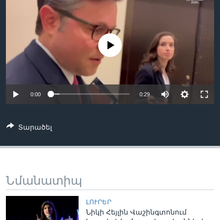
Լեզուներ
No media source currently available
0:00
0:29
Տարածել
Նմանատիպ
ԼՈՒՐԵՐ
Նիկի Հեյլին Վաշինգտոնում