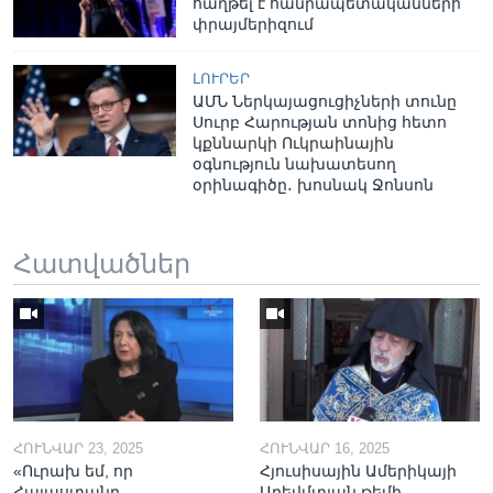
հաղթել է հանրապետականների
փրայմերիզում
ԼՈՒՐԵՐ
ԱՄՆ Ներկայացուցիչների տունը
Սուրբ Հարության տոնից հետո
կքննարկի Ուկրաինային
օգնություն նախատեսող
օրինագիծը․ խոսնակ Ջոնսոն
Հատվածներ
ՀՈՒՆՎԱՐ 23, 2025
ՀՈՒՆՎԱՐ 16, 2025
«Ուրախ եմ, որ
Հյուսիսային Ամերիկայի
Հայաստանը
Արեվմտյան թեմի