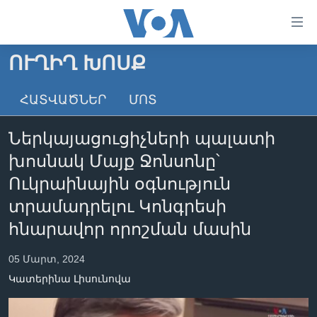
Մատչելի
հղումներ
անցնել
ՈՒՂԻՂ ԽՈՍՔ
հիմնական
ԳԼԽԱՎՈՐ ԷՋ
բովանդակությանը
ՀԱՏՎԱԾՆԵՐ
ՄՈՏ
ԼՈՒՐԵՐ
անցնել
հիմնական
ՍՓՅՈՒՌՔ
Ներկայացուցիչների պալատի
բովանդակությանը
ՏԵՍԱՆՅՈՒԹԵՐ
հիմնական
խոսնակ Մայք Ջոնսոնը՝
բովանդակություն
ՖԻԼՄԵՐ
Ուկրաինային օգնություն
ՄԵՐ ՄԱՍԻՆ
ՖԻԼՄԵՐ
տրամադրելու Կոնգրեսի
հնարավոր որոշման մասին
ՈՒԿՐԱԻՆԱԿԱՆ ՊԱՏԵՐԱԶՄ
IN ENGLISH
ՄԵՐ ՄԱՍԻՆ
«ԱՄԵՐԻԿԱՅԻ ՁԱՅՆ»-Ի ԿԱՆՈՆԱԴՐՈՒԹՅՈՒՆ
05 Մարտ, 2024
Learning English
ԿԱՊ ՄԵԶ ՀԵՏ
Կատերինա Լիսունովա
ՀԵՏԵՒԵՔ ՄԵԶ