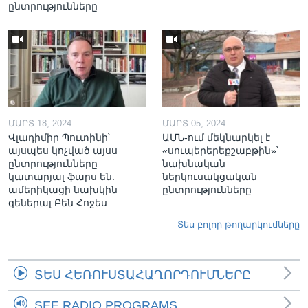
ընտրությունները
ՄԱՐՏ 18, 2024
ՄԱՐՏ 05, 2024
Վլադիմիր Պուտինի՝
ԱՄՆ-ում մեկնարկել է
այսպես կոչված այսս
«սուպերերեքշաբթին»՝
ընտրությունները
նախնական
կատարյալ ֆարս են.
ներկուսակցական
ամերիկացի նախկին
ընտրությունները
գեներալ Բեն Հոջես
Տես բոլոր թողարկումները
ՏԵՍ ՀԵՌՈՒՍՏԱՀԱՂՈՐԴՈՒՄՆԵՐԸ
SEE RADIO PROGRAMS