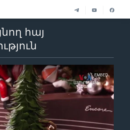
նող հայ
ւթյուն
EMBED