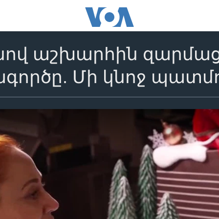
նով աշխարհին զարմաց
գործը. Մի կնոջ պատմո