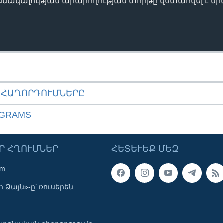
նակալության արարողության տորթը վստահվել է նր
ԱՀԱՂՈՐԴՈՒՄՆԵՐԸ
OGRAMS
Ր ՀՂՈՒՄՆԵՐ
ՀԵՏԵՒԵՔ ՄԵԶ
om
 Ձայն»-ը՝ ռուսերեն