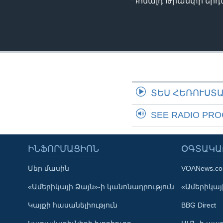
Դոնալդ Թրամփի երդմ
ՏԵՍ ՀԵՌՈՒՍՏ
SEE RADIO PR
ԻՆՖՈՐՄԱՑԻՈՆ
ՕԳՏԱԿԱ
Մեր մասին
VOANews.c
Learning English
«Ամերիկայի Ձայն»-ի կանոնադրություն
«Ամերիկայի
Կայքի հասանելիություն
BBG Direct
ՀԵՏԵՒԵՔ ՄԵԶ