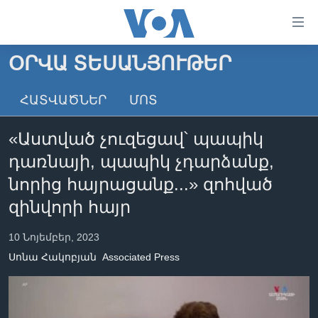
Մատչելի
հղումներ
անցնել
ՕՐՎԱ ՏԵՍԱՆՅՈՒԹԵՐ
հիմնական
ԳԼԽԱՎՈՐ ԷՋ
բովանդակությանը
ՀԱՏՎԱԾՆԵՐ
ՄՈՏ
ԼՈՒՐԵՐ
անցնել
հիմնական
ՍՓՅՈՒՌՔ
«Աստված չուզեցավ՝ պապիկ
բովանդակությանը
ՏԵՍԱՆՅՈՒԹԵՐ
հիմնական
դառնայի, պապիկ չդարձանք,
բովանդակություն
ՖԻԼՄԵՐ
նորից հայրացանք...» զոհված
ՄԵՐ ՄԱՍԻՆ
ՖԻԼՄԵՐ
զինվորի հայր
ՈՒԿՐԱԻՆԱԿԱՆ ՊԱՏԵՐԱԶՄ
IN ENGLISH
ՄԵՐ ՄԱՍԻՆ
10 Նոյեմբեր, 2023
«ԱՄԵՐԻԿԱՅԻ ՁԱՅՆ»-Ի ԿԱՆՈՆԱԴՐՈՒԹՅՈՒՆ
Սոնա Հակոբյան
Associated Press
Learning English
ԿԱՊ ՄԵԶ ՀԵՏ
ՀԵՏԵՒԵՔ ՄԵԶ