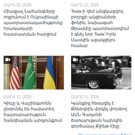
ՄԱՐՏ 12, 2025
ՄԱՐՏ 12, 2025
Միացյալ Նահանգները
Tesla-ի դեմ անցկացվող
ողջունում է Ուկրաինայի
բողոքի ակցիաների
պատրաստակամությունը
ֆոնին, նախագահ
հրադադարի
Թրամփը պատրաստվում
հաստատման հարցում
է գնել նոր Tesla՝ Իլոն
Մասկին աջակցելու
համար
ՄԱՐՏ 12, 2025
ՄԱՐՏ 11, 2025
Կիևը և Վաշինգտոնն
Կյանքից հեռացել է
ընդունել են համատեղ
Քենեդիին փրկել փորձող
հայտարարություն
ԱՄՆ Գաղտնի
հանդիպման արդյունքում
ծառայության նախկին
գործակալ Քլինթ Հիլը