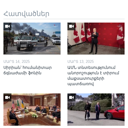
Հատվածներ
ՄԱՐՏ 14, 2025
ՄԱՐՏ 13, 2025
Սիրիան՝ հումանիտար
ԱՄՆ տնտեսությունում
ճգնաժամի ֆոնին
անորոշություն է տիրում
մաքսատուրքերի
պատճառով