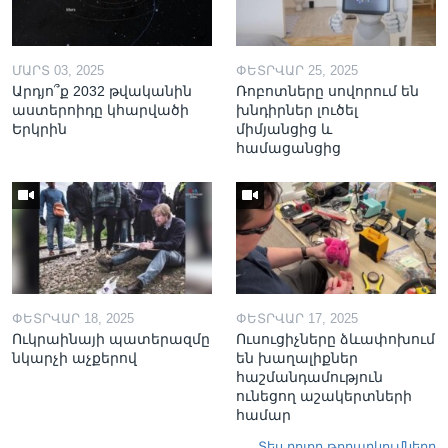
ՄԱՐՏ 03, 2025
ՓԵՏՐՎԱՐ 25, 2025
Արդյո՞ք 2032 թվականին
Ռոբոտները սովորում են
աստերոիդը կհարվածի
խնդիրներ լուծել
Երկրին
միմյանցից և
համացանցից
ՓԵՏՐՎԱՐ 18, 2025
ՓԵՏՐՎԱՐ 17, 2025
Ուկրաինայի պատերազմը
Ուսուցիչները ձևափոխում
նկարչի աչքերով
են խաղալիքներ
հաշմանդամություն
ունեցող աշակերտների
համար
Տես բոլոր թողարկումները