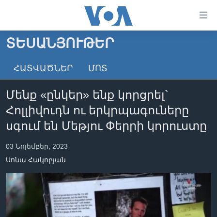
Մատչելի
հղումներ
անցնել
ՏԵՍԱՆՅՈՒԹԵՐ
հիմնական
ԳԼԽԱՎՈՐ ԷՋ
բովանդակությանը
ՀԱՏՎԱԾՆԵՐ
ՄՈՏ
ԼՈՒՐԵՐ
անցնել
հիմնական
ՍՓՅՈՒՌՔ
Մենք «ընկեր» ենք կորցրել`
բովանդակությանը
ՏԵՍԱՆՅՈՒԹԵՐ
հիմնական
Հոլլիվուդն ու երկրպագուները
բովանդակություն
ՖԻԼՄԵՐ
սգում են Մեթյու Փերրի կորուստը
ՄԵՐ ՄԱՍԻՆ
ՖԻԼՄԵՐ
03 Նոյեմբեր, 2023
ՈՒԿՐԱԻՆԱԿԱՆ ՊԱՏԵՐԱԶՄ
IN ENGLISH
ՄԵՐ ՄԱՍԻՆ
Սոնա Հակոբյան
«ԱՄԵՐԻԿԱՅԻ ՁԱՅՆ»-Ի ԿԱՆՈՆԱԴՐՈՒԹՅՈՒՆ
Learning English
ԿԱՊ ՄԵԶ ՀԵՏ
ՀԵՏԵՒԵՔ ՄԵԶ