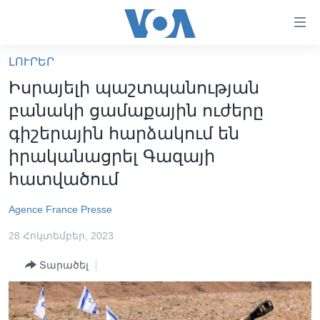
Մատչելի
հղումներ
անցնել
ԼՈՒՐԵՐ
հիմնական
ԳԼԽԱՎՈՐ ԷՋ
Իսրայելի պաշտպանության
բովանդակությանը
ԼՈՒՐԵՐ
անցնել
բանակի ցամաքային ուժերը
հիմնական
ՍՓՅՈՒՌՔ
գիշերային հարձակում են
բովանդակությանը
ՏԵՍԱՆՅՈՒԹԵՐ
իրականացրել Գազայի
հիմնական
բովանդակություն
հատվածում
ՖԻԼՄԵՐ
ՄԵՐ ՄԱՍԻՆ
ՖԻԼՄԵՐ
Agence France Presse
ՈՒԿՐԱԻՆԱԿԱՆ ՊԱՏԵՐԱԶՄ
IN ENGLISH
ՄԵՐ ՄԱՍԻՆ
28 Հոկտեմբեր, 2023
«ԱՄԵՐԻԿԱՅԻ ՁԱՅՆ»-Ի ԿԱՆՈՆԱԴՐՈՒԹՅՈՒՆ
Տարածել
Learning English
ԿԱՊ ՄԵԶ ՀԵՏ
ՀԵՏԵՒԵՔ ՄԵԶ