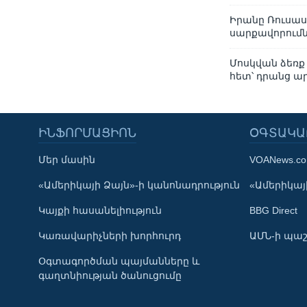
Իրանը Ռուսա
սարքավորում
Մոսկվան ձեռք
հետ՝ դրանց ա
ԻՆՖՈՐՄԱՑԻՈՆ
ՕԳՏԱԿԱ
Մեր մասին
VOANews.c
Learning English
«Ամերիկայի Ձայն»-ի կանոնադրություն
«Ամերիկայի
Կայքի հասանելիություն
BBG Direct
ՀԵՏԵՒԵՔ ՄԵԶ
Կառավարիչների խորհուրդ
ԱՄՆ-ի պաշ
Օգտագործման պայմանները և
գաղտնիության ծանուցումը
Լեզուներ