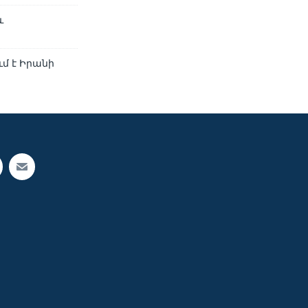
և
մ է Իրանի