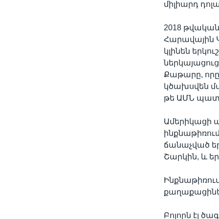
միլիարդ դոլ
2018 թվակա
Հարավային 
կլինեն երկո
ներկայացու
Քաթարը, որը 
կծախսվեն մ
թե ԱՄՆ պատ
Ամերիկացի պ
ինքնաթիռում
ճանաչված ե
Շարկին, և եր
Ինքնաթիռում
քաղաքացիներ,
Բոլորն էլ ծ