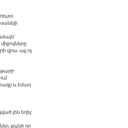
 հետո
սանելի
աձայն՝
 միջոցները
վրա, այլ ոչ
աթարի
ում
բազը և Էմադ
ած չեն եղել:
ներ, քանի որ