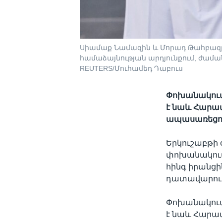
Սիամաք Նամազին և Մորադ Թահբազը
համաձայնության արդյունքում, ժամա
REUTERS/Մուհամեդ Դաբուս
Փոխանակումը
է նաև Հարավ
ապասառեցու
Երկուշաբթի
փոխանակումը
հինգ իրանցի
դատավարությ
Փոխանակումը
է նաև Հարա