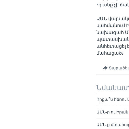
Իրանը չի ճա
ԱՄՆ վարչակա
սահմանում 
նախագահ Մա
պատասխան Հ
անհետացել է
մահացած։
Տարածել
Նմանա
Որքա՞ն հեռու
ԱՄՆ-ը ու Իրա
ԱՄՆ-ը մտահոգ