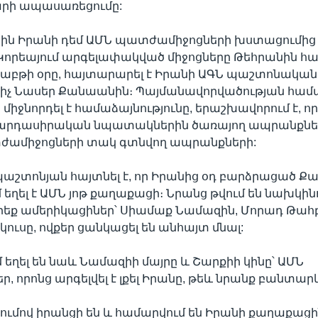
արի ապասառեցումը:
նին Իրանի դեմ ԱՄՆ պատժամիջոցների խստացումից
Կորեայում արգելափակված միջոցները Թեհրանին հա
ւշաբթի օրը, հայտարարել է Իրանի ԱԳՆ պաշտոնական
ցիչ Նասեր Քանաանին։ Պայմանավորվածության համ
միջնորդել է համաձայնությունը, երաշխավորում է, որ
արդասիրական նպատակներին ծառայող ապրանքների 
ժամիջոցների տակ գտնվող ապրանքների:
աշտոնյան հայտնել է, որ Իրանից օդ բարձրացած Ք
 եղել է ԱՄՆ յոթ քաղաքացի։ Նրանց թվում են նախկին
րեք ամերիկացիներ՝ Սիամաք Նամազին, Մորադ Թահ
կուսը, ովքեր ցանկացել են անհայտ մնալ:
 եղել են նաև Նամազիի մայրը և Շարքիի կինը՝ ԱՄՆ
 որոնց արգելվել է լքել Իրանը, թեև նրանք բանտարկվ
ագումով իրանցի են և համարվում են Իրանի քաղաքացի