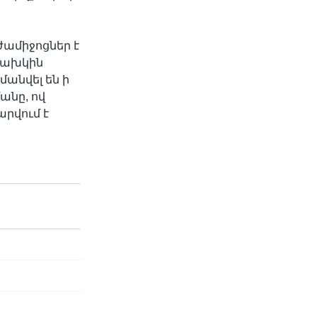
ժամիջոցներ է
նախկին
անվել են ի
անը, ով
րվում է