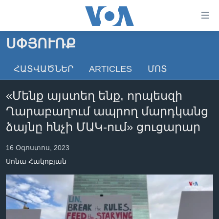
Մատչելի
հղումներ
անցնել
ՍՓՅՈՒՌՔ
հիմնական
ԳԼԽԱՎՈՐ ԷՋ
բովանդակությանը
ՀԱՏՎԱԾՆԵՐ
ARTICLES
ՄՈՏ
ԼՈՒՐԵՐ
անցնել
հիմնական
ՍՓՅՈՒՌՔ
«Մենք այստեղ ենք, որպեսզի
բովանդակությանը
ՏԵՍԱՆՅՈՒԹԵՐ
հիմնական
Ղարաբաղում ապրող մարդկանց
բովանդակություն
ՖԻԼՄԵՐ
ձայնը հնչի ՄԱԿ-ում» ցուցարար
ՄԵՐ ՄԱՍԻՆ
ՖԻԼՄԵՐ
16 Օգոստոս, 2023
ՈՒԿՐԱԻՆԱԿԱՆ ՊԱՏԵՐԱԶՄ
IN ENGLISH
ՄԵՐ ՄԱՍԻՆ
Սոնա Հակոբյան
«ԱՄԵՐԻԿԱՅԻ ՁԱՅՆ»-Ի ԿԱՆՈՆԱԴՐՈՒԹՅՈՒՆ
Learning English
ԿԱՊ ՄԵԶ ՀԵՏ
ՀԵՏԵՒԵՔ ՄԵԶ