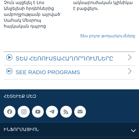
Չուն այցելել է Լոս
ակնաբուժական կլինիկա
Անջելեսի հրդեհներից
է բացվելու
ամբողջությամբ այրված`
Սահակ Մեսրոպ
հայկական դպրոց
Տես բոլոր թողարկումները
ՏԵՍ ՀԵՌՈՒՍՏԱՀԱՂՈՐԴՈՒՄՆԵՐԸ
SEE RADIO PROGRAMS
ՀԵՏԵՒԵՔ ՄԵԶ
ԻՆՖՈՐՄԱՑԻՈՆ