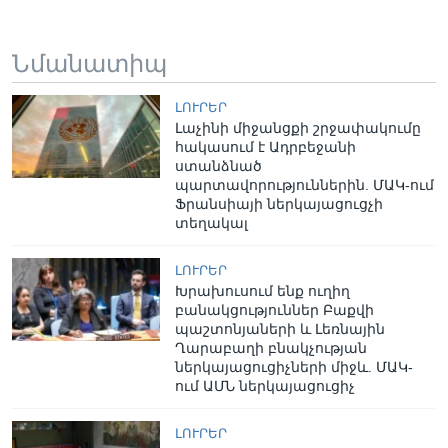
Նմանատիպ
ԼՈՒՐԵՐ
Լաչինի միջանցքի շրջափակումը
հակասում է Ադրբեջանի
ստանձնած
պարտավորություններին. ՄԱԿ-ում
Ֆրանսիայի ներկայացուցչի
տեղակալ
ԼՈՒՐԵՐ
Խրախուսում ենք ուղիղ
բանակցություններ Բաքվի
պաշտոնյաների և Լեռնային
Ղարաբաղի բնակչության
ներկայացուցիչների միջև. ՄԱԿ-
ում ԱՄՆ ներկայացուցիչ
ԼՈՒՐԵՐ