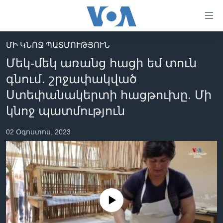
Մատչելի
հղումներ
անցնել
ՄԻ ԿՆՈՋ ՊԱՏՄՈՒԹՅՈՒՆ
հիմնական
ԳԼԽԱՎՈՐ ԷՋ
Մեկ-մեկ առանց հացի եմ տուն
բովանդակությանը
ԼՈՒՐԵՐ
անցնել
գնում․ շրջափակված
հիմնական
ՍՓՅՈՒՌՔ
Ստեփանակերտի հացթուխը. Մի
բովանդակությանը
ՏԵՍԱՆՅՈՒԹԵՐ
կնոջ պատմություն
հիմնական
բովանդակություն
ՖԻԼՄԵՐ
02 Օգոստոս, 2023
ՄԵՐ ՄԱՍԻՆ
ՖԻԼՄԵՐ
ՈՒԿՐԱԻՆԱԿԱՆ ՊԱՏԵՐԱԶՄ
IN ENGLISH
ՄԵՐ ՄԱՍԻՆ
«ԱՄԵՐԻԿԱՅԻ ՁԱՅՆ»-Ի ԿԱՆՈՆԱԴՐՈՒԹՅՈՒՆ
Learning English
ԿԱՊ ՄԵԶ ՀԵՏ
No media source currently available
ՀԵՏԵՒԵՔ ՄԵԶ