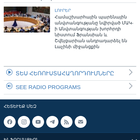
ԼՈՒՐԵՐ
Համաշխարհային պարենային
անվտանգությանը նվիրված ՄԱԿ-
ի Անվտանգության խորհրդի
նիստում Ֆրանսիան և
Շվեյցարիան անդրադարձել են
Լաչինի միջանցքին
ՏԵՍ ՀԵՌՈՒՍՏԱՀԱՂՈՐԴՈՒՄՆԵՐԸ
SEE RADIO PROGRAMS
ՀԵՏԵՒԵՔ ՄԵԶ
ԻՆՖՈՐՄԱՑԻՈՆ