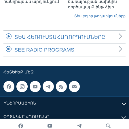
հանդիպման արդյունքում
ծառայության նախկին
գործակալ Քլինթ Հիլը
Տես բոլոր թողարկումները
ՏԵՍ ՀԵՌՈՒՍՏԱՀԱՂՈՐԴՈՒՄՆԵՐԸ
SEE RADIO PROGRAMS
ՀԵՏԵՒԵՔ ՄԵԶ
ԻՆՖՈՐՄԱՑԻՈՆ
ՕԳՏԱԿԱՐ ՀՂՈՒՄՆԵՐ