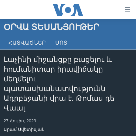
Մատչելի
հղումներ
անցնել
ՕՐՎԱ ՏԵՍԱՆՅՈՒԹԵՐ
հիմնական
ԳԼԽԱՎՈՐ ԷՋ
բովանդակությանը
ՀԱՏՎԱԾՆԵՐ
ՄՈՏ
ԼՈՒՐԵՐ
անցնել
հիմնական
ՍՓՅՈՒՌՔ
Լաչինի միջանցքը բացելու և
բովանդակությանը
ՏԵՍԱՆՅՈՒԹԵՐ
հիմնական
հումանիտար իրավիճակը
բովանդակություն
ՖԻԼՄԵՐ
մեղմելու
ՄԵՐ ՄԱՍԻՆ
ՖԻԼՄԵՐ
պատասխանատվությունն
Ադրբեջանի վրա է. Թոմաս դե
ՈՒԿՐԱԻՆԱԿԱՆ ՊԱՏԵՐԱԶՄ
IN ENGLISH
ՄԵՐ ՄԱՍԻՆ
Վաալ
«ԱՄԵՐԻԿԱՅԻ ՁԱՅՆ»-Ի ԿԱՆՈՆԱԴՐՈՒԹՅՈՒՆ
Learning English
ԿԱՊ ՄԵԶ ՀԵՏ
27 Հուլիս, 2023
Արամ Ավետիսյան
ՀԵՏԵՒԵՔ ՄԵԶ