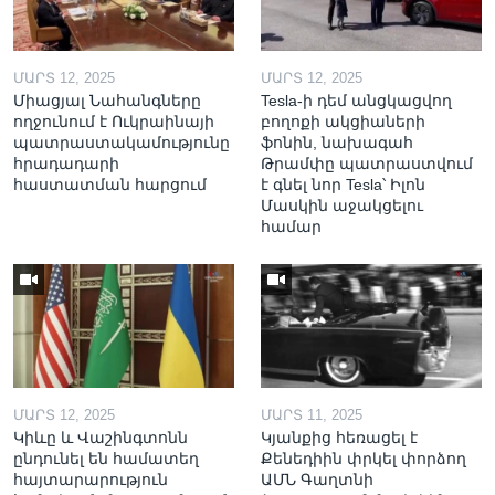
ՄԱՐՏ 12, 2025
ՄԱՐՏ 12, 2025
Միացյալ Նահանգները
Tesla-ի դեմ անցկացվող
ողջունում է Ուկրաինայի
բողոքի ակցիաների
պատրաստակամությունը
ֆոնին, նախագահ
հրադադարի
Թրամփը պատրաստվում
հաստատման հարցում
է գնել նոր Tesla՝ Իլոն
Մասկին աջակցելու
համար
ՄԱՐՏ 12, 2025
ՄԱՐՏ 11, 2025
Կիևը և Վաշինգտոնն
Կյանքից հեռացել է
ընդունել են համատեղ
Քենեդիին փրկել փորձող
հայտարարություն
ԱՄՆ Գաղտնի